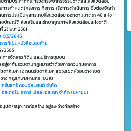
ข่ายตามประกาศกระทรวงทรัพยากรธรรมชาติและสิ่งแวดล้อม
วยการกำหนดโครงการ กิจการหรือการดำเนินการ ซึ่งต้องจัดทำ
านการประเมินผลกระทบสิ่งแวดล้อม ออกตามมาตรา 48 แห่ง
าชบัญญัติ ส่งเสริมและรักษาคุณภาพสิ่งแวดล้อมแห่งชาติ
ที่ 2) พ.ศ 2561
010.5/2846
ารที่เป็นหนังสือแนบท้าย
2/2565
 การจัดสรรที่ดิน และบริการชุมชน
รอยู่อาศัยรวมตามกฎหมายว่าด้วยการควบคุมอาคาร
ัชดาภิเษก 12 ถนนรัชดาภิเษก แขวงเขตห้วยขวาง เขต
ขวาง กรุงเทพมหานคร 10310
ท กรีนแคร์ คอนซัลแตนท์ จำกัด
ท อีสเทอร์น สตาร์ เรียล เอสเตท จำกัด (มหาชน)
บอนุมัติ/อนุญาตก่อสร้าง อยู่ระหว่างก่อสร้าง