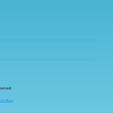
served.
EIA Plus)