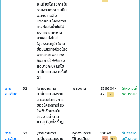
ละเอียดโครงการใน
รายงานการประเมิน
ผลกระทบสิ่ง
แวดล้อม โครงการ
วางท่อส่งน้ำมันไป
ยังท่าอากาศยาน
สากลแห่งใหม่
(สุวรรณภูมิ) (งาน
ซ่อมแนวท่อช่วงโรง
พยาบาลเพชรเวช
ถึงสถานีไฟฟ้าแรง
สูงบางกะปิ) แก้ไข
เปลี่ยนแปลง ครั้งที่
2]
ราย
52
[รายงานการ
พลังงาน
256604-
ให้ความเห็น
ละเอียด
เปลี่ยนแปลงราย
47
ชอบรายงา
CH1
ละเอียดโครงการ
ของโครงการโรง
ไฟฟ้าชีวมวลใน
โรงงานน้ำตาล
สระบุรี (ครั้งที่ 1)]
ราย
53
[รายงานการ
อุตสาหกรรม
10840
รับรายงาน
ละเอียด
เปลี่ยนแปลงราย
ปิโตรเลียม
ฉบับสมบูร
EX1
CH1