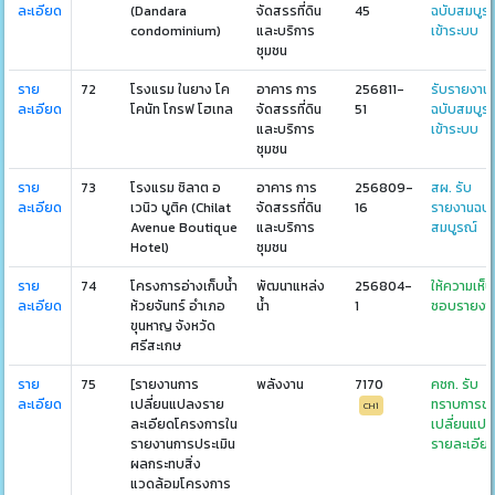
ละเอียด
(Dandara
จัดสรรที่ดิน
45
ฉบับสมบูร
condominium)
และบริการ
เข้าระบบ
ชุมชน
ราย
72
โรงแรม ในยาง โค
อาคาร การ
256811-
รับรายงาน
ละเอียด
โคนัท โกรฟ โฮเทล
จัดสรรที่ดิน
51
ฉบับสมบูร
และบริการ
เข้าระบบ
ชุมชน
ราย
73
โรงแรม ชิลาต อ
อาคาร การ
256809-
สผ. รับ
ละเอียด
เวนิว บูติค (Chilat
จัดสรรที่ดิน
16
รายงานฉบั
Avenue Boutique
และบริการ
สมบูรณ์
Hotel)
ชุมชน
ราย
74
โครงการอ่างเก็บน้ำ
พัฒนาแหล่ง
256804-
ให้ความเห็น
ละเอียด
ห้วยจันทร์ อำเภอ
น้ำ
1
ชอบรายงา
ขุนหาญ จังหวัด
ศรีสะเกษ
ราย
75
[รายงานการ
พลังงาน
7170
คชก. รับ
ละเอียด
เปลี่ยนแปลงราย
ทราบการข
CH1
ละเอียดโครงการใน
เปลี่ยนแป
รายงานการประเมิน
รายละเอีย
ผลกระทบสิ่ง
แวดล้อมโครงการ