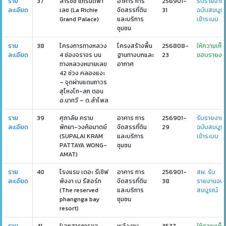
ราย
37
ลาริชชี่ แกรนด์พา
อาคาร การ
256901-
รับรายงาน
ละเอียด
เลซ (La Richie
จัดสรรที่ดิน
31
ฉบับสมบูร
Grand Palace)
และบริการ
เข้าระบบ
ชุมชน
ราย
38
โครงการทางหลวง
โครงสร้างพื้น
256808-
ให้ความเห็น
ละเอียด
4 ช่องจราจร บน
ฐานทางบกและ
23
ชอบรายงา
ทางหลวงหมายเลข
อากาศ
42 ช่วง คลองแงะ
– จุดผ่านแดนถาวร
สุไหงโก-ลก ตอน
อ.นาทวี – ต.ลำไพล
ราย
39
ศุภาลัย คราม
อาคาร การ
256901-
รับรายงาน
ละเอียด
พัทยา-วงศ์อมาตย์
จัดสรรที่ดิน
29
ฉบับสมบูร
(SUPALAI KRAM
และบริการ
เข้าระบบ
PATTAYA WONG-
ชุมชน
AMAT)
ราย
40
โรงแรม เดอะ รีเซิฟ
อาคาร การ
256901-
สผ. รับ
ละเอียด
พังงา เบ รีสอร์ท
จัดสรรที่ดิน
38
รายงานฉบั
(The reserved
และบริการ
สมบูรณ์
phangnga bay
ชุมชน
resort)