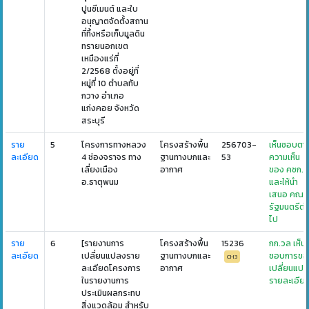
ปูนซีเมนต์ และใบ
อนุญาตจัดตั้งสถาน
ที่ทิ้งหรือเก็บมูลดิน
ทรายนอกเขต
เหมืองแร่ที่
2/2568 ตั้งอยู่ที่
หมู่ที่ 10 ตำบลทับ
กวาง อำเภอ
แก่งคอย จังหวัด
สระบุรี
ราย
5
โครงการทางหลวง
โครงสร้างพื้น
256703-
เห็นชอบตา
ละเอียด
4 ช่องจราจร ทาง
ฐานทางบกและ
53
ความเห็น
เลี่ยงเมือง
อากาศ
ของ คชก.
อ.ธาตุพนม
และให้นำ
เสนอ คณะ
รัฐมนตรีต่
ไป
ราย
6
[รายงานการ
โครงสร้างพื้น
15236
กก.วล เห็น
ละเอียด
เปลี่ยนแปลงราย
ฐานทางบกและ
ชอบการขอ
CH3
ละเอียดโครงการ
อากาศ
เปลี่ยนแป
ในรายงานการ
รายละเอีย
ประเมินผลกระทบ
สิ่งแวดล้อม สำหรับ