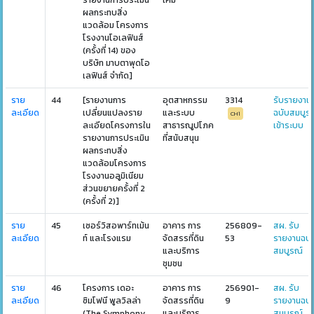
รายงานการประเมิน
เคมี
ผลกระทบสิ่ง
แวดล้อม โครงการ
โรงงานโอเลฟินส์
(ครั้งที่ 14) ของ
บริษัท มาบตาพุดโอ
เลฟินส์ จำกัด]
ราย
44
[รายงานการ
อุตสาหกรรม
3314
รับรายงาน
ละเอียด
เปลี่ยนแปลงราย
และระบบ
ฉบับสมบูร
CH1
ละเอียดโครงการใน
สาธารณูปโภค
เข้าระบบ
รายงานการประเมิน
ที่สนับสนุน
ผลกระทบสิ่ง
แวดล้อมโครงการ
โรงงานอลูมิเนียม
ส่วนขยายครั้งที่ 2
(ครั้งที่ 2)]
ราย
45
เซอร์วิสอพาร์ทเม้น
อาคาร การ
256809-
สผ. รับ
ละเอียด
ท์ และโรงแรม
จัดสรรที่ดิน
53
รายงานฉบั
และบริการ
สมบูรณ์
ชุมชน
ราย
46
โครงการ เดอะ
อาคาร การ
256901-
สผ. รับ
ละเอียด
ซิมโฟนี พูลวิลล่า
จัดสรรที่ดิน
9
รายงานฉบั
(The Symphony
และบริการ
สมบูรณ์