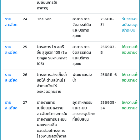
เปลี่ยนการใช้
อาคาร)
ราย
24
The Son
อาคาร การ
256811-
รับรายงาน
ละเอียด
จัดสรรที่ดิน
31
ฉบับสมบูร
และบริการ
เข้าระบบ
ชุมชน
ราย
25
โครงการ โซ ออริ
อาคาร การ
256903-
ให้ความเห็น
ละเอียด
จิ้น สุขุมวิท 105 (So
จัดสรรที่ดิน
8
ชอบรายงา
Origin Sukhumvit
และบริการ
105)
ชุมชน
ราย
26
โครงการอ่างเก็บน้ำ
พัฒนาแหล่ง
256811-6
ให้ความเห็น
ละเอียด
มอโค้ ตำบลบ้านไร่
น้ำ
ชอบรายงา
อำเภอบ้านไร่
จังหวัดอุทัยธานี
ราย
27
รายงานการ
อุตสาหกรรม
256905-
ให้ความเห็น
ละเอียด
เปลี่ยนแปลงราย
และระบบ
34
ชอบรายงา
ละเอียดโครงการใน
สาธารณูปโภค
รายงานการประเมิน
ที่สนับสนุน
ผลกระทบสิ่ง
แวดล้อมโครงการ
โรงงานผลิตน้ำตาล