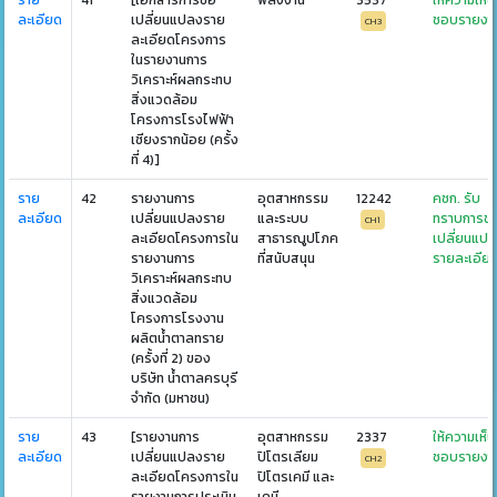
ราย
41
[เอกสารการขอ
พลังงาน
3537
ให้ความเห็น
ละเอียด
เปลี่ยนแปลงราย
ชอบรายงา
CH3
ละเอียดโครงการ
ในรายงานการ
วิเคราะห์ผลกระทบ
สิ่งแวดล้อม
โครงการโรงไฟฟ้า
เชียงรากน้อย (ครั้ง
ที่ 4)]
ราย
42
รายงานการ
อุตสาหกรรม
12242
คชก. รับ
ละเอียด
เปลี่ยนแปลงราย
และระบบ
ทราบการข
CH1
ละเอียดโครงการใน
สาธารณูปโภค
เปลี่ยนแป
รายงานการ
ที่สนับสนุน
รายละเอีย
วิเคราะห์ผลกระทบ
สิ่งแวดล้อม
โครงการโรงงาน
ผลิตน้ำตาลทราย
(ครั้งที่ 2) ของ
บริษัท น้ำตาลครบุรี
จำกัด (มหาชน)
ราย
43
[รายงานการ
อุตสาหกรรม
2337
ให้ความเห็น
ละเอียด
เปลี่ยนแปลงราย
ปิโตรเลียม
ชอบรายงา
CH2
ละเอียดโครงการใน
ปิโตรเคมี และ