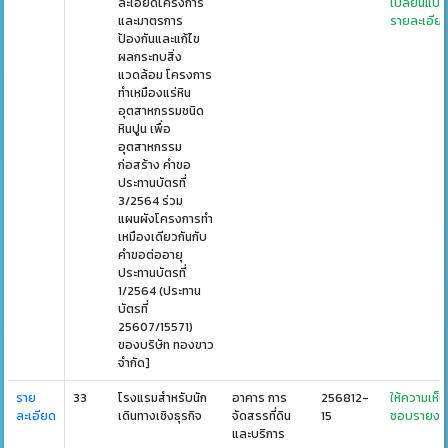
ละเอียดโครงการ
เปลี่ยนแป
และมาตรการ
รายละเอีย
ป้องกันและแก้ไข
ผลกระทบสิ่ง
แวดล้อม โครงการ
ทำเหมืองแร่หิน
อุตสาหกรรมชนิด
หินปูน เพื่อ
อุตสาหกรรม
ก่อสร้าง คำขอ
ประทานบัตรที่
3/2564 ร่วม
แผนผังโครงการทำ
เหมืองเดียวกันกับ
คำขอต่ออายุ
ประทานบัตรที่
1/2564 (ประทาน
บัตรที่
25607/15571)
ของบริษัท ทองขาว
จำกัด]
ราย
33
โรงแรมสำหรับนัก
อาคาร การ
256812-
ให้ความเห็น
ละเอียด
เดินทางเชิงธุรกิจ
จัดสรรที่ดิน
15
ชอบรายงา
และบริการ