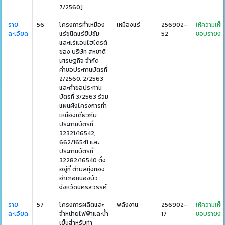
7/2560]
ราย
56
โครงการทำเหมือง
เหมืองแร่
256902-
ให้ความเห็น
ละเอียด
แร่ชนิดแร่ยิปซัม
52
ชอบรายงา
และแร่แอนไฮไดรต์
ของ บริษัท สหชาติ
เศรษฐกิจ จำกัด
คำขอประทานบัตรที่
2/2560, 2/2563
และคำขอประทาน
บัตรที่ 3/2563 ร่วม
แผนผังโครงการทำ
เหมืองเดียวกับ
ประทานบัตรที่
32321/16542,
662/16541 และ
ประทานบัตรที่
32282/16540 ตั้ง
อยู่ที่ ตำบลทุ่งทอง
อำเภอหนองบัว
จังหวัดนครสวรรค์
ราย
57
โครงการผลิตและ
พลังงาน
256902-
ให้ความเห็น
ละเอียด
จำหน่ายไฟฟ้าและน้ำ
17
ชอบรายงา
เย็นสำหรับท่า