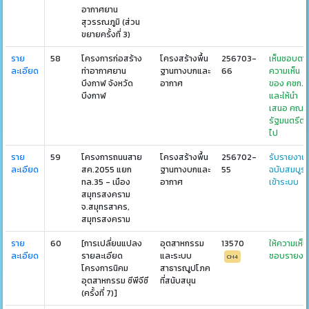
อากาศยาน
สุวรรณภูมิ (ส่วน
ขยายครั้งที่ 3)
ราย
58
โครงการก่อสร้าง
โครงสร้างพื้น
256703-
เห็นชอบตา
ละเอียด
ท่าอากาศยาน
ฐานทางบกและ
66
ความเห็น
บึงกาฬ จังหวัด
อากาศ
ของ คชก.
บึงกาฬ
และให้นำ
เสนอ คณะ
รัฐมนตรีต่
ไป
ราย
59
โครงการถนนสาย
โครงสร้างพื้น
256702-
รับรายงาน
ละเอียด
สค.2055 แยก
ฐานทางบกและ
55
ฉบับสมบูร
ทล.35 - เมือง
อากาศ
เข้าระบบ
สมุทรสงคราม
จ.สมุทรสาคร,
สมุทรสงคราม
ราย
60
[การเปลี่ยนแปลง
อุตสาหกรรม
13570
ให้ความเห็น
ละเอียด
รายละเอียด
และระบบ
ชอบรายงา
CH4
โครงการนิคม
สาธารณูปโภค
อุตสาหกรรม ซีพีจีซี
ที่สนับสนุน
(ครั้งที่ 7)]