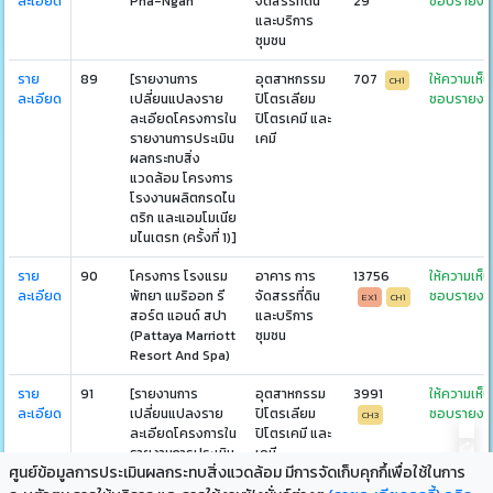
ละเอียด
Pha-Ngan
จัดสรรที่ดิน
29
ชอบรายงา
และบริการ
ชุมชน
ราย
89
[รายงานการ
อุตสาหกรรม
707
ให้ความเห็น
CH1
ละเอียด
เปลี่ยนแปลงราย
ปิโตรเลียม
ชอบรายงา
ละเอียดโครงการใน
ปิโตรเคมี และ
รายงานการประเมิน
เคมี
ผลกระทบสิ่ง
แวดล้อม โครงการ
โรงงานผลิตกรดไน
ตริก และแอมโมเนีย
มไนเตรท (ครั้งที่ 1)]
ราย
90
โครงการ โรงแรม
อาคาร การ
13756
ให้ความเห็น
ละเอียด
พัทยา แมริออท รี
จัดสรรที่ดิน
ชอบรายงา
EX1
CH1
สอร์ต แอนด์ สปา
และบริการ
(Pattaya Marriott
ชุมชน
Resort And Spa)
ราย
91
[รายงานการ
อุตสาหกรรม
3991
ให้ความเห็น
ละเอียด
เปลี่ยนแปลงราย
ปิโตรเลียม
ชอบรายงา
CH3
ละเอียดโครงการใน
ปิโตรเคมี และ
รายงานการประเมิน
เคมี
ศูนย์ข้อมูลการประเมินผลกระทบสิ่งแวดล้อม มีการจัดเก็บคุกกึ้เพื่อใช้ในการ
ผลกระทบสิ่ง