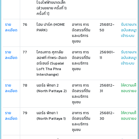
โรงไฟฟ้าขนาดเล็ก
(ส่วนขยาย ครั้งที่ 1)
ครั้งที่ 1]
ราย
76
โฮม ปาร์ค (HOME
อาคาร การ
256812-
รับรายงาน
ละเอียด
PARK)
จัดสรรที่ดิน
50
ฉบับสมบูร
และบริการ
เข้าระบบ
ชุมชน
ราย
77
โครงการ ศุภาลัย
อาคาร การ
256901-
รับรายงาน
ละเอียด
ลอฟท์ ท่าพระ อินเต
จัดสรรที่ดิน
11
ฉบับสมบูร
อร์เชนจ์ (Supalai
และบริการ
เข้าระบบ
Loft Tha Phra
ชุมชน
Interchange)
ราย
78
นอร์ธ พัทยา 2
อาคาร การ
256812-
ให้ความเห็น
ละเอียด
(North Pattaya 2)
จัดสรรที่ดิน
31
ชอบรายงา
และบริการ
ชุมชน
ราย
79
นอร์ธ พัทยา 1
อาคาร การ
256812-
ให้ความเห็น
ละเอียด
(North Pattaya 1)
จัดสรรที่ดิน
30
ชอบรายงา
และบริการ
ชุมชน