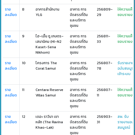
ราย
8
อาคารสำนักงาน
อาคาร การ
256809-
ให้ความเห็น
ละเอียด
YLG
จัดสรรที่ดิน
29
ชอบรายงา
และบริการ
ชุมชน
ราย
9
ไฮ-เอ็น ทู เกษตร-
อาคาร การ
256811-
ให้ความเห็น
ละเอียด
เสนานิคม (HI-N2
จัดสรรที่ดิน
33
ชอบรายงา
Kaset-Sena
และบริการ
Nikhom)
ชุมชน
ราย
10
โครงการ The
อาคาร การ
256807-
รับรายงาน
ละเอียด
Coral Samui
จัดสรรที่ดิน
78
ฉบับสมบูร
และบริการ
เข้าระบบ
ชุมชน
ราย
11
Centara Reserve
อาคาร การ
256807-
ให้ความเห็น
ละเอียด
Villas Samui
จัดสรรที่ดิน
11
ชอบรายงา
และบริการ
ชุมชน
ราย
12
เดอะ ราวินา เขา
อาคาร การ
256903-
สผ. รับ
ละเอียด
หลัก (The Ravina
จัดสรรที่ดิน
31
รายงานฉบั
Khao-Lak)
และบริการ
สมบูรณ์
ชุมชน