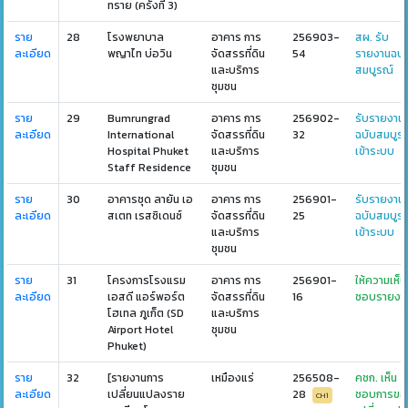
ทราย (ครั้งที่ 3)
ราย
28
โรงพยาบาล
อาคาร การ
256903-
สผ. รับ
ละเอียด
พญาไท บ่อวิน
จัดสรรที่ดิน
54
รายงานฉบั
และบริการ
สมบูรณ์
ชุมชน
ราย
29
Bumrungrad
อาคาร การ
256902-
รับรายงาน
ละเอียด
International
จัดสรรที่ดิน
32
ฉบับสมบูร
Hospital Phuket
และบริการ
เข้าระบบ
Staff Residence
ชุมชน
ราย
30
อาคารชุด ลายัน เอ
อาคาร การ
256901-
รับรายงาน
ละเอียด
สเตท เรสซิเดนซ์
จัดสรรที่ดิน
25
ฉบับสมบูร
และบริการ
เข้าระบบ
ชุมชน
ราย
31
โครงการโรงแรม
อาคาร การ
256901-
ให้ความเห็น
ละเอียด
เอสดี แอร์พอร์ต
จัดสรรที่ดิน
16
ชอบรายงา
โฮเทล ภูเก็ต (SD
และบริการ
Airport Hotel
ชุมชน
Phuket)
ราย
32
[รายงานการ
เหมืองแร่
256508-
คชก. เห็น
ละเอียด
เปลี่ยนแปลงราย
28
ชอบการขอ
CH1