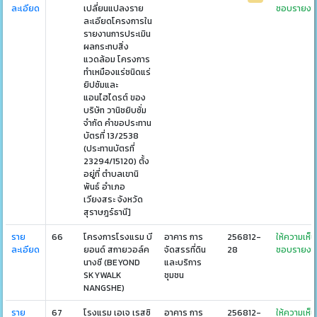
ละเอียด
เปลี่ยนแปลงราย
ชอบรายงา
ละเอียดโครงการใน
รายงานการประเมิน
ผลกระทบสิ่ง
แวดล้อม โครงการ
ทำเหมืองแร่ชนิดแร่
ยิปซัมและ
แอนไฮไดรต์ ของ
บริษัท วานิชยิบซั่ม
จำกัด คำขอประทาน
บัตรที่ 13/2538
(ประทานบัตรที่
23294/15120) ตั้ง
อยู่ที่ ตำบลเขานิ
พันธ์ อำเภอ
เวียงสระ จังหวัด
สุราษฎร์ธานี]
ราย
66
โครงการโรงแรม บี
อาคาร การ
256812-
ให้ความเห็น
ละเอียด
ยอนด์ สกายวอล์ค
จัดสรรที่ดิน
28
ชอบรายงา
นางชี (BEYOND
และบริการ
SKYWALK
ชุมชน
NANGSHE)
ราย
67
โรงแรม เอเจ เรสซิ
อาคาร การ
256812-
ให้ความเห็น