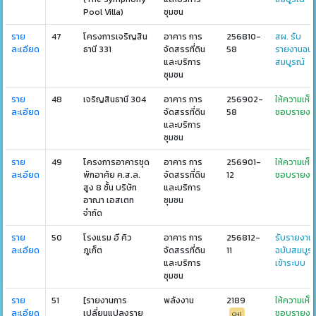
Pool Villa)
ชุมชน
ราย
47
โครงการเจริญสิน
อาคาร การ
256810-
สผ. รับ
ละเอียด
ธานี 331
จัดสรรที่ดิน
58
รายงานฉบั
และบริการ
สมบูรณ์
ชุมชน
ราย
48
เจริญสินธานี 304
อาคาร การ
256902-
ให้ความเห็น
ละเอียด
จัดสรรที่ดิน
58
ชอบรายงา
และบริการ
ชุมชน
ราย
49
โครงการอาคารชุด
อาคาร การ
256901-
ให้ความเห็น
ละเอียด
พักอาศัย ค.ส.ล.
จัดสรรที่ดิน
12
ชอบรายงา
สูง 8 ชั้น บริษัท
และบริการ
อาณา เอสเตท
ชุมชน
จำกัด
ราย
50
โรงแรม อี คิว
อาคาร การ
256812-
รับรายงาน
ละเอียด
ภูเก็ต
จัดสรรที่ดิน
11
ฉบับสมบูร
และบริการ
เข้าระบบ
ชุมชน
ราย
51
[รายงานการ
พลังงาน
2189
ให้ความเห็น
ละเอียด
เปลี่ยนแปลงราย
ชอบรายงา
CH1