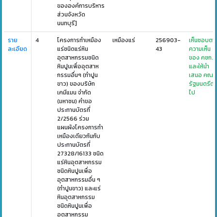
ขององค์การบริหาร
ส่วนจังหวัด
นนทบุรี]
ราย
4
โครงการทำเหมือง
เหมืองแร่
256903-
เห็นชอบตา
ละเอียด
แร่ชนิดแร่หิน
43
ความเห็น
อุตสาหกรรมชนิด
ของ คชก.
หินปูนเพื่ออุตสาห
และให้นำ
กรรมอื่นๆ (ทำปูน
เสนอ คณะ
ขาว) ของบริษัท
รัฐมนตรีต่
เคมีแมน จำกัด
ไป
(มหาชน) คำขอ
ประทานบัตรที่
2/2566 ร่วม
แผนผังโครงการทำ
เหมืองเดียวกันกับ
ประทานบัตรที่
27328/16133 ชนิด
แร่หินอุตสาหกรรม
ชนิดหินปูนเพื่อ
อุตสาหกรรมอื่น ๆ
(ทำปูนขาว) และแร่
หินอุตสาหกรรม
ชนิดหินปูนเพื่อ
อุตสาหกรรม