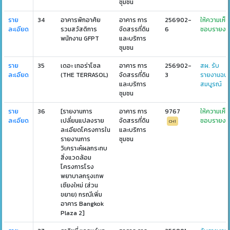
ชุมชน
ราย
34
อาคารพักอาศัย
อาคาร การ
256902-
ให้ความเห็น
ละเอียด
รวมสวัสดิการ
จัดสรรที่ดิน
6
ชอบรายงา
พนักงาน GFPT
และบริการ
ชุมชน
ราย
35
เดอะ เทอร่าโซล
อาคาร การ
256902-
สผ. รับ
ละเอียด
(THE TERRASOL)
จัดสรรที่ดิน
3
รายงานฉบั
และบริการ
สมบูรณ์
ชุมชน
ราย
36
[รายงานการ
อาคาร การ
9767
ให้ความเห็น
ละเอียด
เปลี่ยนแปลงราย
จัดสรรที่ดิน
ชอบรายงา
CH1
ละเอียดโครงการใน
และบริการ
รายงานการ
ชุมชน
วิเคราะห์ผลกระทบ
สิ่งแวดล้อม
โครงการโรง
พยาบาลกรุงเทพ
เชียงใหม่ (ส่วน
ขยาย) กรณีเพิ่ม
อาคาร Bangkok
Plaza 2]