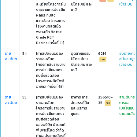
ละเอียดโครงการใน
ปิโตรเคมี และ
เข้าระบบ
รายงานการประเมิน
เคมี
ผลกระทบสิ่ง
แวดล้อม โครงการ
โรงงานผลิตเม็ด
พลาสติก Bottle
Grade PET
Resins (ครั้งที่ 2)]
ราย
54
[การเปลี่ยนแปลง
อุตสาหกรรม
6214
รับรายงาน
ละเอียด
รายละเอียด
ปิโตรเลียม
ฉบับสมบูร
CH3
โครงการในรายงาน
ปิโตรเคมี และ
เข้าระบบ
การประเมินผลกระ
เคมี
ทบสิ่งแวดล้อม
โครงการผลิตโพลี
อะซีทัล (ครั้งที่ 6)]
ราย
55
[การเปลี่ยนแปลง
อาคาร การ
256510-
สผ. รับทร
ละเอียด
รายละเอียด
จัดสรรที่ดิน
35
การขอ
CH1
โครงการในรายงาน
และบริการ
เปลี่ยนแป
การประเมินผลกระ
ชุมชน
รายละเอีย
ทบสิ่งแวดล้อม
ของบริษัท บี แอนด์
พี เพอร์ไลต จำกัด
คำขอประทานบัตรที่