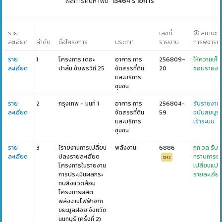
ผลการค้นหาพบ
"13464 รายการ"
สถานะ
ราย
เลขที่
การพิจารณ
ละเอียด
ลำดับ
ชื่อโครงการ
ประเภท
รายงาน
ราย
1
โครงการ เดอะ
อาคาร การ
256809-
ให้ความเห็น
ละเอียด
ปาล์ม ชัยพรวิถี 25
จัดสรรที่ดิน
20
ชอบรายงา
และบริการ
ชุมชน
ราย
2
กรุงเทพ - นนท์ 1
อาคาร การ
256804-
รับรายงาน
ละเอียด
จัดสรรที่ดิน
59
ฉบับสมบูร
และบริการ
เข้าระบบ
ชุมชน
ราย
3
[รายงานการเปลี่ยน
พลังงาน
6886
กก.วล รับ
ละเอียด
ปลงรายละเอียด
ทราบการข
CH2
โครงการในรายงาน
เปลี่ยนแป
การประเมินผลกระ
รายละเอีย
ทบสิ่งแวดล้อม
โครงการผลิต
พลังงานไฟฟ้าจาก
ขยะมูลฝอย จังหวัด
นนทบุรี (ครั้งที่ 2)