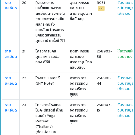
ราย
20
[รายงานการ
อุตสาหกรรม
9951
รับรายงาน
ละเอียด
เปลี่ยนแปลงราย
และระบบ
ฉบับสมบูร
CH1
ละเอียดโครงการใน
สาธารณูปโภค
เข้าระบบ
รายงานการประเมิน
ที่สนับสนุน
ผลกระทบสิ่ง
แวดล้อม โครงการ
นิคมอุตสาหกรรม
อุดรธานี (ครั้งที่ 7)]
ราย
21
โครงการนิคม
อุตสาหกรรม
256903-
ให้ความเห็น
ละเอียด
อุตสาหกรรมบ่อ
และระบบ
56
ชอบรายงา
ทอง อีอีซี
สาธารณูปโภค
ที่สนับสนุน
ราย
22
โรงแรม เจเอชที
อาคาร การ
256901-
รับรายงาน
ละเอียด
(JHT Hotel)
จัดสรรที่ดิน
44
ฉบับสมบูร
และบริการ
เข้าระบบ
ชุมชน
ราย
23
โครงการโรงแรม
อาคาร การ
256807-
รับรายงาน
ละเอียด
โยคะ รีทรีตส์ (ไทย
จัดสรรที่ดิน
15
ฉบับสมบูร
แลนด์) Yoga
และบริการ
เข้าระบบ
Retreat
ชุมชน
(Thailand)
(ดัดแปลงและ