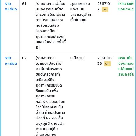
ราย
61
[รายงานการเปลี่ยน
อุตสาหกรรม
256710-
ให้ความเห็น
ละเอียด
เเปลงรายละเอียด
และระบบ
7
ชอบรายงา
CH1
โครงการในรายงาน
สาธารณูปโภค
การประเมินผลกระ
ที่สนับสนุน
ทบสิ่งเเวดล้อม
โครงการนิคม
อุตสาหกรรมโรจนะ
หนองใหญ่ 2 (ครั้งที่
1)]
ราย
62
[รายงานการ
เหมืองแร่
256810-
คชก. เห็น
ละเอียด
เปลี่ยนแปลงราย
56
ชอบการขอ
CH1
ละเอียดโครงการ
เปลี่ยนแป
ของโครงการทำ
รายละเอีย
เหมืองแร่หิน
อุตสาหกรรมชนิด
หินแกรนิต เพื่อ
อุตสาหกรรม
ก่อสร้าง ของบริษัท
โรงโม่ทองแสนขัน
จำกัด คำขอประทาน
บัตรที่ 1/2565 ตั้ง
อยู่หมู่ที่ 3 ตำบลป่า
คาย และหมู่ที่ 3
ตำบลบ่อทอง