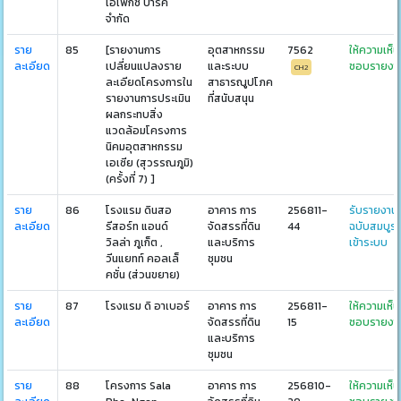
เอเพ็กซ์ ปาร์ค
จำกัด
ราย
85
[รายงานการ
อุตสาหกรรม
7562
ให้ความเห็น
ละเอียด
เปลี่ยนแปลงราย
และระบบ
ชอบรายงา
CH2
ละเอียดโครงการใน
สาธารณูปโภค
รายงานการประเมิน
ที่สนับสนุน
ผลกระทบสิ่ง
แวดล้อมโครงการ
นิคมอุตสาหกรรม
เอเซีย (สุวรรณภูมิ)
(ครั้งที่ 7) ]
ราย
86
โรงแรม ดินสอ
อาคาร การ
256811-
รับรายงาน
ละเอียด
รีสอร์ท แอนด์
จัดสรรที่ดิน
44
ฉบับสมบูร
วิลล่า ภูเก็ต ,
และบริการ
เข้าระบบ
วีนแยทท์ คอลเล็
ชุมชน
คชั่น (ส่วนขยาย)
ราย
87
โรงแรม ดิ อาเบอร์
อาคาร การ
256811-
ให้ความเห็น
ละเอียด
จัดสรรที่ดิน
15
ชอบรายงา
และบริการ
ชุมชน
ราย
88
โครงการ Sala
อาคาร การ
256810-
ให้ความเห็น