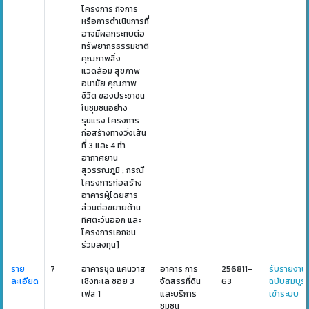
โครงการ กิจการ
หรือการดำเนินการที่
อาจมีผลกระทบต่อ
ทรัพยากรธรรมชาติ
คุณภาพสิ่ง
แวดล้อม สุขภาพ
อนามัย คุณภาพ
ชีวิต ของประชาชน
ในชุมชนอย่าง
รุนแรง โครงการ
ก่อสร้างทางวิ่งเส้น
ที่ 3 และ 4 ท่า
อากาศยาน
สุวรรณภูมิ : กรณี
โครงการก่อสร้าง
อาคารผู้โดยสาร
ส่วนต่อขยายด้าน
ทิศตะวันออก และ
โครงการเอกชน
ร่วมลงทุน]
ราย
7
อาคารชุด แคนวาส
อาคาร การ
256811-
รับรายงาน
ละเอียด
เชิงทะเล ซอย 3
จัดสรรที่ดิน
63
ฉบับสมบูร
เฟส 1
และบริการ
เข้าระบบ
ชุมชน