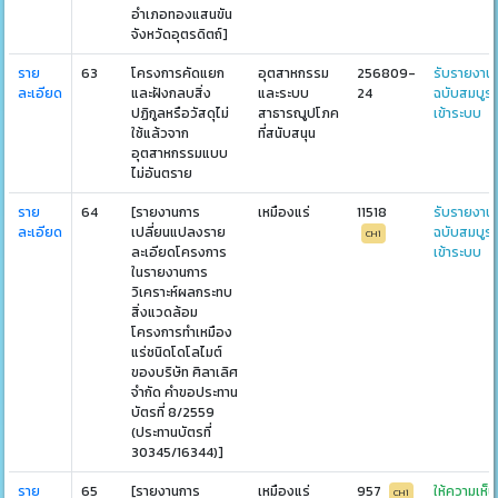
อำเภอทองแสนขัน
จังหวัดอุตรดิตถ์]
ราย
63
โครงการคัดแยก
อุตสาหกรรม
256809-
รับรายงาน
ละเอียด
และฝังกลบสิ่ง
และระบบ
24
ฉบับสมบูร
ปฏิกูลหรือวัสดุไม่
สาธารณูปโภค
เข้าระบบ
ใช้แล้วจาก
ที่สนับสนุน
อุตสาหกรรมแบบ
ไม่อันตราย
ราย
64
[รายงานการ
เหมืองแร่
11518
รับรายงาน
ละเอียด
เปลี่ยนแปลงราย
ฉบับสมบูร
CH1
ละเอียดโครงการ
เข้าระบบ
ในรายงานการ
วิเคราะห์ผลกระทบ
สิ่งแวดล้อม
โครงการทำเหมือง
แร่ชนิดโดโลไมต์
ของบริษัท ศิลาเลิศ
จำกัด คำขอประทาน
บัตรที่ 8/2559
(ประทานบัตรที่
30345/16344)]
ราย
65
[รายงานการ
เหมืองแร่
957
ให้ความเห็น
CH1