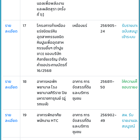
นอลเพื่อพลังงาน
และผลิตสุรา (ครั้ง
ที่ 1)]
ราย
17
โครงการทำเหมือง
เหมืองแร่
256905-
รับรายงาน
ละเอียด
แร่ชนิดแร่หิน
24
ฉบับสมบูร
อุตสาหกรรมชนิด
เข้าระบบ
หินปูนเพื่ออุตสาห
กรรมอื่นๆ (ทำปูน
ขาว) ของบริษัท
ศิลาชัยเจริญ จำกัด
คำขอประทานบัตรที่
16/2568
ราย
18
อาคารหอพัก
อาคาร การ
256811-
ให้ความเห็น
ละเอียด
พยาบาล โรง
จัดสรรที่ดิน
50
ชอบรายงา
พยาบาลศิริราช ปิย
และบริการ
มหาราชการุณย์ (อู่
ชุมชน
รถเมล์)
ราย
19
อาคารพักอาศัย
อาคาร การ
256902-
สผ. รับ
ละเอียด
พนักงาน HTC
จัดสรรที่ดิน
49
รายงานฉบั
และบริการ
สมบูรณ์
ชุมชน