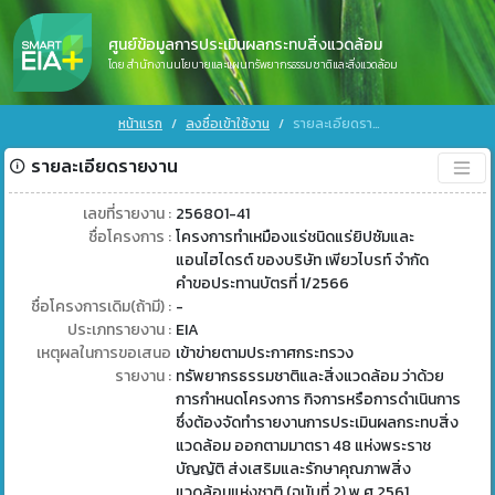
ศูนย์ข้อมูลการประเมินผลกระทบสิ่งแวดล้อม
โดย สำนักงานนโยบายและแผนทรัพยากรธรรมชาติและสิ่งแวดล้อม
หน้าแรก
ลงชื่อเข้าใช้งาน
รายละเอียดรายงาน
รายละเอียดรายงาน
เลขที่รายงาน :
256801-41
ชื่อโครงการ :
โครงการทำเหมืองแร่ชนิดแร่ยิปซัมและ
แอนไฮไดรต์ ของบริษัท เพียวไบรท์ จำกัด
คำขอประทานบัตรที่ 1/2566
ชื่อโครงการเดิม(ถ้ามี) :
-
ประเภทรายงาน :
EIA
เหตุผลในการขอเสนอ
เข้าข่ายตามประกาศกระทรวง
รายงาน :
ทรัพยากรธรรมชาติและสิ่งแวดล้อม ว่าด้วย
การกำหนดโครงการ กิจการหรือการดำเนินการ
ซึ่งต้องจัดทำรายงานการประเมินผลกระทบสิ่ง
แวดล้อม ออกตามมาตรา 48 แห่งพระราช
บัญญัติ ส่งเสริมและรักษาคุณภาพสิ่ง
แวดล้อมแห่งชาติ (ฉบับที่ 2) พ.ศ 2561