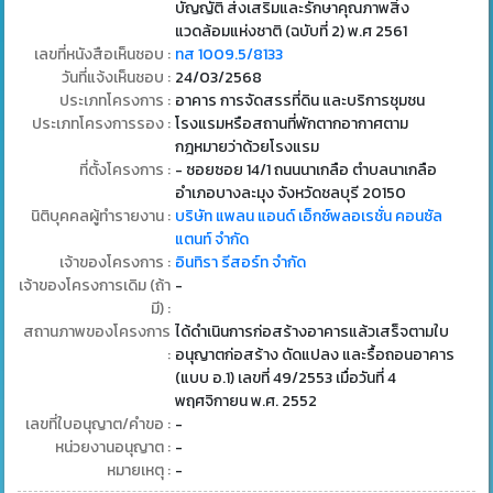
บัญญัติ ส่งเสริมและรักษาคุณภาพสิ่ง
แวดล้อมแห่งชาติ (ฉบับที่ 2) พ.ศ 2561
เลขที่หนังสือเห็นชอบ :
ทส 1009.5/8133
วันที่แจ้งเห็นชอบ :
24/03/2568
ประเภทโครงการ :
อาคาร การจัดสรรที่ดิน และบริการชุมชน
ประเภทโครงการรอง :
โรงแรมหรือสถานที่พักตากอากาศตาม
กฎหมายว่าด้วยโรงแรม
ที่ตั้งโครงการ :
- ซอยซอย 14/1 ถนนนาเกลือ ตำบลนาเกลือ
อำเภอบางละมุง จังหวัดชลบุรี 20150
นิติบุคคลผู้ทำรายงาน :
บริษัท แพลน แอนด์ เอ็กซ์พลอเรชั่น คอนซัล
แตนท์ จำกัด
เจ้าของโครงการ :
อินทิรา รีสอร์ท จำกัด
เจ้าของโครงการเดิม (ถ้า
-
มี) :
สถานภาพของโครงการ
ได้ดำเนินการก่อสร้างอาคารแล้วเสร็จตามใบ
:
อนุญาตก่อสร้าง ดัดแปลง และรื้อถอนอาคาร
(แบบ อ.1) เลขที่ 49/2553 เมื่อวันที่ 4
พฤศจิกายน พ.ศ. 2552
เลขที่ใบอนุญาต/คำขอ :
-
หน่วยงานอนุญาต :
-
หมายเหตุ :
-