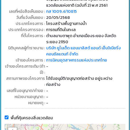
แวดล้อมแห่งชาติ (ฉบับที่ 2) พ.ศ 2561
เลขที่หนังสือเห็นชอบ :
ทส 1009.4/10815
วันที่แจ้งเห็นชอบ :
20/05/2568
ประเภทโครงการ :
โครงสร้างพื้นฐานทางน้ำ
ประเภทโครงการรอง :
การถมที่ดินในทะเล
ที่ตั้งโครงการ :
ตำบลมาบตาพุด อำเภอเมืองระยอง จังหวัด
ระยอง 21150
นิติบุคคลผู้ทำรายงาน :
บริษัท ยูไนเต็ด แอนนาลิสต์ แอนด์ เอ็นจิเนียริ่ง
คอนซัลแตนท์ จำกัด
เจ้าของโครงการ :
การนิคมอุตสาหกรรมแห่งประเทศไทย
เจ้าของโครงการเดิม (ถ้า
-
มี) :
สถานภาพของโครงการ
ได้รับอนุมัติ/อนุญาตก่อสร้าง อยู่ระหว่าง
:
ก่อสร้าง
เลขที่ใบอนุญาต/คำขอ :
-
หน่วยงานอนุญาต :
-
หมายเหตุ :
-
พื้นที่คุ้มครองสิ่งแวดล้อม