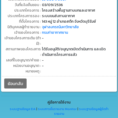
วันที่แจ้งเห็นชอบ :
03/09/2536
ประเภทโครงการ :
โครงสร้างพื้นฐานทางบกและอากาศ
ประเภทโครงการรอง :
ระบบขนส่งทางอากาศ
ที่ตั้งโครงการ :
143 หมู่ 12 อำเภอสตึก จังหวัดบุรีรัมย์
นิติบุคคลผู้ทำรายงาน :
จุฬาลงกรณ์มหาวิทยาลัย
เจ้าของโครงการ :
กรมท่าอากาศยาน
เจ้าของโครงการเดิม (ถ้า
-
มี) :
สถานภาพของโครงการ
ได้รับอนุมัติ/อนุญาตเปิดดำเนินการ และเปิด
:
ดำเนินการโครงการแล้ว
เลขที่ใบอนุญาต/คำขอ :
-
หน่วยงานอนุญาต :
-
หมายเหตุ :
ย้อนกลับ
คู่มือการใช้งาน
ระบบฐานข้อมูล EIA
|
ระบบการยื่นรายงาน Monitor
|
ระบบฐานข้อมูลผู้จัดทำ
รายงาน