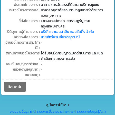
ประเภทโครงการ :
อาคาร การจัดสรรที่ดิน และบริการชุมชน
ประเภทโครงการรอง :
อาคารอยู่อาศัยรวมตามกฎหมายว่าด้วยการ
ควบคุมอาคาร
ที่ตั้งโครงการ :
แขวงบางปะกอก เขตราษฎร์บูรณะ
กรุงเทพมหานคร
นิติบุคคลผู้ทำรายงาน :
บริษัท เจ แอนด์ เอ็น คอนซัลติ้ง จำกัด
เจ้าของโครงการ :
นายภัทร์พล เกียรติจุฑามณี
เจ้าของโครงการเดิม (ถ้า
-
มี) :
สถานภาพของโครงการ
ได้รับอนุมัติ/อนุญาตเปิดดำเนินการ และเปิด
:
ดำเนินการโครงการแล้ว
เลขที่ใบอนุญาต/คำขอ :
-
หน่วยงานอนุญาต :
-
หมายเหตุ :
ย้อนกลับ
คู่มือการใช้งาน
ระบบฐานข้อมูล EIA
|
ระบบการยื่นรายงาน Monitor
|
ระบบฐานข้อมูลผู้จัดทำ