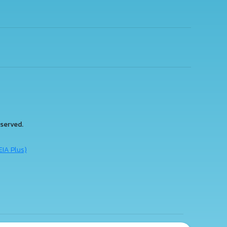
served.
EIA Plus)