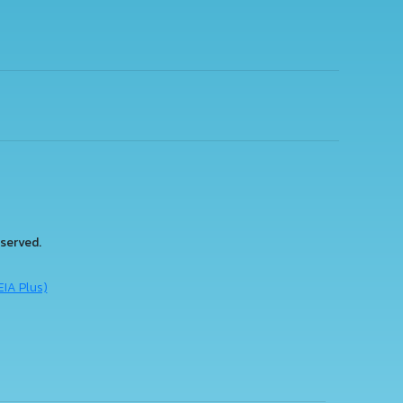
served.
EIA Plus)