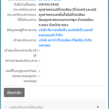
วันที่แจ้งเห็นชอบ :
09/05/2540
ประเภทโครงการ :
อุตสาหกรรมปิโตรเลียม ปิโตรเคมี และเคมี
ประเภทโครงการรอง :
อุตสาหกรรมกลั่นน้ํามันปิโตรเลียม
ที่ตั้งโครงการ :
นิคมอุตสาหกรรมมาบตาพุด อำเภอเมือง
ระยอง จังหวัดระยอง
นิติบุคคลผู้ทำรายงาน :
บริษัท ทีม คอนซัลติ้ง เอนจิเนียริ่ง แอนด์
แมเนจเมนท์ จำกัด
เจ้าของโครงการ :
บริษัท สตาร์ ปิโตรเลียม รีไฟน์นิ่ง จำกัด
(มหาชน)
เจ้าของโครงการเดิม (ถ้า
-
มี) :
สถานภาพของโครงการ
-
:
เลขที่ใบอนุญาต/คำขอ :
-
หน่วยงานอนุญาต :
-
หมายเหตุ :
ย้อนกลับ
รายการโครงการที่เกี่ยวข้อง