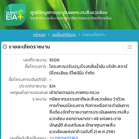
ศูนย์ข้อมูลการประเมินผลกระทบสิ่งแวดล้อม
โดย สำนักงานนโยบายและแผนทรัพยากรธรรมชาติและสิ่งแวดล้อม
หน้าแรก
ลงชื่อเข้าใช้งาน
รายละเอียดรายงาน
รายละเอียดรายงาน
เลขที่รายงาน :
1006
ชื่อโครงการ :
โครงการปรับปรุงโรงกลั่นน้ำมัน บริษัท สตาร์
ปิโตรเลียม รีไฟน์นิ่ง จำกัด
ชื่อโครงการเดิม(ถ้ามี) :
-
ประเภทรายงาน :
EIA
เหตุผลในการขอเสนอ
เข้าข่ายตามประกาศกระทรวง
รายงาน :
ทรัพยากรธรรมชาติและสิ่งแวดล้อม ว่าด้วย
การกำหนดโครงการ กิจการหรือการดำเนินการ
ซึ่งต้องจัดทำรายงานการประเมินผลกระทบสิ่ง
แวดล้อม ออกตามมาตรา 48 แห่งพระราช
บัญญัติ ส่งเสริมและรักษาคุณภาพสิ่ง
แวดล้อมแห่งชาติ (ฉบับที่ 2) พ.ศ 2561
เลขที่หนังสือเห็นชอบ :
วว 0804/12163