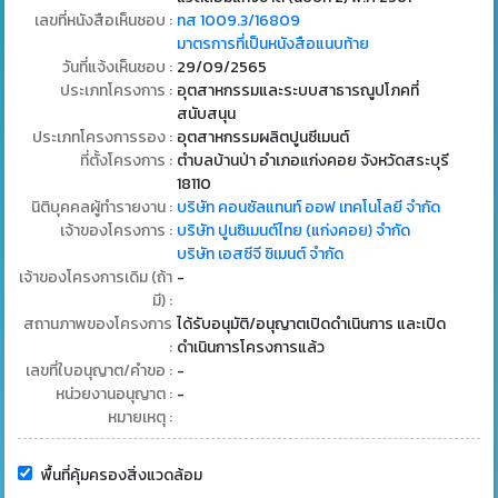
เลขที่หนังสือเห็นชอบ :
ทส 1009.3/16809
มาตรการที่เป็นหนังสือแนบท้าย
วันที่แจ้งเห็นชอบ :
29/09/2565
ประเภทโครงการ :
อุตสาหกรรมและระบบสาธารณูปโภคที่
สนับสนุน
ประเภทโครงการรอง :
อุตสาหกรรมผลิตปูนซีเมนต์
ที่ตั้งโครงการ :
ตำบลบ้านป่า อำเภอแก่งคอย จังหวัดสระบุรี
18110
นิติบุคคลผู้ทำรายงาน :
บริษัท คอนซัลแทนท์ ออฟ เทคโนโลยี จำกัด
เจ้าของโครงการ :
บริษัท ปูนซิเมนต์ไทย (แก่งคอย) จำกัด
บริษัท เอสซีจี ซิเมนต์ จำกัด
เจ้าของโครงการเดิม (ถ้า
-
มี) :
สถานภาพของโครงการ
ได้รับอนุมัติ/อนุญาตเปิดดำเนินการ และเปิด
:
ดำเนินการโครงการแล้ว
เลขที่ใบอนุญาต/คำขอ :
-
หน่วยงานอนุญาต :
-
หมายเหตุ :
พื้นที่คุ้มครองสิ่งแวดล้อม