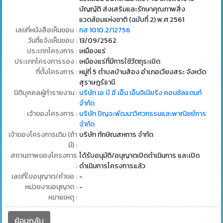
บัญญัติ ส่งเสริมและรักษาคุณภาพสิ่ง
แวดล้อมแห่งชาติ (ฉบับที่ 2) พ.ศ 2561
เลขที่หนังสือเห็นชอบ :
ทส 1010.2/12756
วันที่แจ้งเห็นชอบ :
13/09/2562
ประเภทโครงการ :
เหมืองแร่
ประเภทโครงการรอง :
เหมืองแร่ที่มีการใช้วัตถุระเบิด
ที่ตั้งโครงการ :
หมู่ที่ 5 ตำบลบ้านส้อง อำเภอเวียงสระ จังหวัด
สุราษฎร์ธานี
นิติบุคคลผู้ทำรายงาน :
บริษัท เอ บี อี เอ็น เอ็นจิเนียริง คอนซัลแตนท์
จำกัด
เจ้าของโครงการ :
บริษัท ปัญจะพัฒนาวิศวกรรมและพาณิชย์การ
จำกัด
เจ้าของโครงการเดิม (ถ้า
บริษัท ทักษิณสหการ จำกัด
มี) :
สถานภาพของโครงการ
ได้รับอนุมัติ/อนุญาตเปิดดำเนินการ และเปิด
:
ดำเนินการโครงการแล้ว
เลขที่ใบอนุญาต/คำขอ :
-
หน่วยงานอนุญาต :
-
หมายเหตุ :
ย้อนกลับ