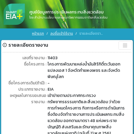
ศูนย์ข้อมูลการประเมินผลกระทบสิ่งแวดล้อม
โดย สำนักงานนโยบายและแผนทรัพยากรธรรมชาติและสิ่งแวดล้อม
หน้าแรก
ลงชื่อเข้าใช้งาน
รายละเอียดรายงาน
รายละเอียดรายงาน
เลขที่รายงาน :
11403
ชื่อโครงการ :
โครงการพัฒนาแหล่งน้ำมันสิริกิติ์ตะวันออก
แปลงเอส 1 จังหวัดกำแพงเพชร และจังหวัด
พิษณุโลก
ชื่อโครงการเดิม(ถ้ามี) :
-
ประเภทรายงาน :
EIA
เหตุผลในการขอเสนอ
เข้าข่ายตามประกาศกระทรวง
รายงาน :
ทรัพยากรธรรมชาติและสิ่งแวดล้อม ว่าด้วย
การกำหนดโครงการ กิจการหรือการดำเนินการ
ซึ่งต้องจัดทำรายงานการประเมินผลกระทบสิ่ง
แวดล้อม ออกตามมาตรา 48 แห่งพระราช
บัญญัติ ส่งเสริมและรักษาคุณภาพสิ่ง
แวดล้อมแห่งชาติ (ฉบับที่ 2) พ.ศ 2561