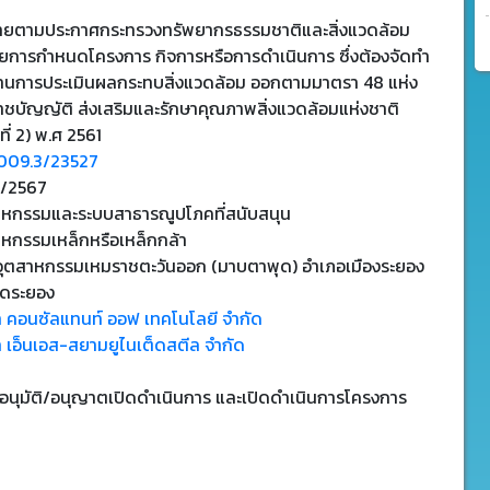
ข่ายตามประกาศกระทรวงทรัพยากรธรรมชาติและสิ่งแวดล้อม
วยการกำหนดโครงการ กิจการหรือการดำเนินการ ซึ่งต้องจัดทำ
านการประเมินผลกระทบสิ่งแวดล้อม ออกตามมาตรา 48 แห่ง
าชบัญญัติ ส่งเสริมและรักษาคุณภาพสิ่งแวดล้อมแห่งชาติ
ที่ 2) พ.ศ 2561
1009.3/23527
2/2567
าหกรรมและระบบสาธารณูปโภคที่สนับสนุน
าหกรรมเหล็กหรือเหล็กกล้า
อุตสาหกรรมเหมราชตะวันออก (มาบตาพุด) อำเภอเมืองระยอง
ัดระยอง
ท คอนซัลแทนท์ ออฟ เทคโนโลยี จำกัด
ท เอ็นเอส-สยามยูไนเต็ดสตีล จำกัด
บอนุมัติ/อนุญาตเปิดดำเนินการ และเปิดดำเนินการโครงการ