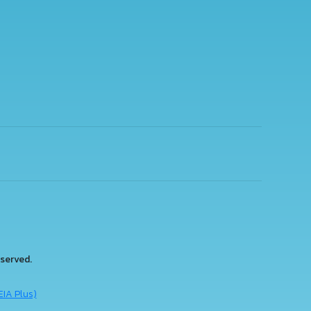
served.
EIA Plus)