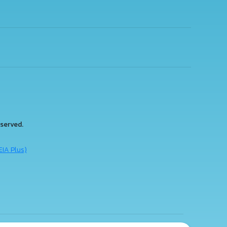
served.
EIA Plus)