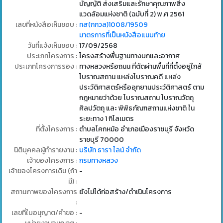
บัญญัติ ส่งเสริมและรักษาคุณภาพสิ่ง
แวดล้อมแห่งชาติ (ฉบับที่ 2) พ.ศ 2561
เลขที่หนังสือเห็นชอบ :
ทส(กกวล)1008/19509
มาตรการที่เป็นหนังสือแนบท้าย
วันที่แจ้งเห็นชอบ :
17/09/2568
ประเภทโครงการ :
โครงสร้างพื้นฐานทางบกและอากาศ
ประเภทโครงการรอง :
ทางหลวงหรือถนน ที่ตัดผ่านพื้นที่ที่ตั้งอยู่ใกล้
โบราณสถาน แหล่งโบราณคดี แหล่ง
ประวัติศาสตร์หรืออุทยานประวัติศาสตร์ ตาม
กฎหมายว่าด้วย โบราณสถาน โบราณวัตถุ
ศิลปวัตถุ และ พิพิธภัณฑสถานแห่งชาติ ใน
ระยะทาง 1 กิโลเมตร
ที่ตั้งโครงการ :
ตำบลโคกหม้อ อำเภอเมืองราชบุรี จังหวัด
ราชบุรี 70000
นิติบุคคลผู้ทำรายงาน :
บริษัท ธารา ไลน์ จำกัด
เจ้าของโครงการ :
กรมทางหลวง
เจ้าของโครงการเดิม (ถ้า
-
มี) :
สถานภาพของโครงการ
ยังไม่ได้ก่อสร้าง/ดำเนินโครงการ
:
เลขที่ใบอนุญาต/คำขอ :
-