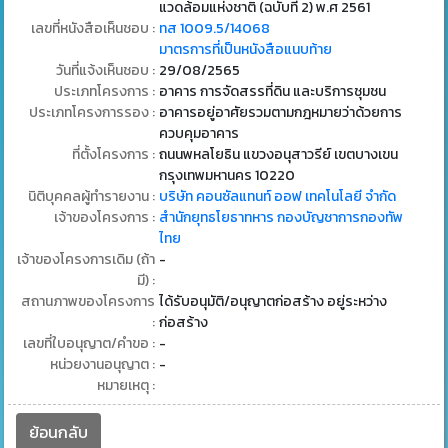
แวดล้อมแห่งชาติ (ฉบับที่ 2) พ.ศ 2561
เลขที่หนังสือเห็นชอบ :
ทส 1009.5/14068
มาตรการที่เป็นหนังสือแนบท้าย
วันที่แจ้งเห็นชอบ :
29/08/2565
ประเภทโครงการ :
อาคาร การจัดสรรที่ดิน และบริการชุมชน
ประเภทโครงการรอง :
อาคารอยู่อาศัยรวมตามกฎหมายว่าด้วยการ
ควบคุมอาคาร
ที่ตั้งโครงการ :
ถนนพหลโยธิน แขวงอนุสาวรีย์ เขตบางเขน
กรุงเทพมหานคร 10220
นิติบุคคลผู้ทำรายงาน :
บริษัท คอนซัลแทนท์ ออฟ เทคโนโลยี จำกัด
เจ้าของโครงการ :
สำนักยุทธโยธาทหาร กองบัญชาการกองทัพ
ไทย
เจ้าของโครงการเดิม (ถ้า
-
มี) :
สถานภาพของโครงการ
ได้รับอนุมัติ/อนุญาตก่อสร้าง อยู่ระหว่าง
:
ก่อสร้าง
เลขที่ใบอนุญาต/คำขอ :
-
หน่วยงานอนุญาต :
-
หมายเหตุ :
ย้อนกลับ