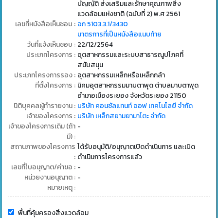
บัญญัติ ส่งเสริมและรักษาคุณภาพสิ่ง
แวดล้อมแห่งชาติ (ฉบับที่ 2) พ.ศ 2561
เลขที่หนังสือเห็นชอบ :
อก 5103.3.1/3430
มาตรการที่เป็นหนังสือแนบท้าย
วันที่แจ้งเห็นชอบ :
22/12/2564
ประเภทโครงการ :
อุตสาหกรรมและระบบสาธารณูปโภคที่
สนับสนุน
ประเภทโครงการรอง :
อุตสาหกรรมเหล็กหรือเหล็กกล้า
ที่ตั้งโครงการ :
นิคมอุตสาหกรรมมาบตาพุด ตำบลมาบตาพุด
อำเภอเมืองระยอง จังหวัดระยอง 21150
นิติบุคคลผู้ทำรายงาน :
บริษัท คอนซัลแทนท์ ออฟ เทคโนโลยี จำกัด
เจ้าของโครงการ :
บริษัท เหล็กสยามยามาโตะ จำกัด
เจ้าของโครงการเดิม (ถ้า
-
มี) :
สถานภาพของโครงการ
ได้รับอนุมัติ/อนุญาตเปิดดำเนินการ และเปิด
:
ดำเนินการโครงการแล้ว
เลขที่ใบอนุญาต/คำขอ :
-
หน่วยงานอนุญาต :
-
หมายเหตุ :
พื้นที่คุ้มครองสิ่งแวดล้อม