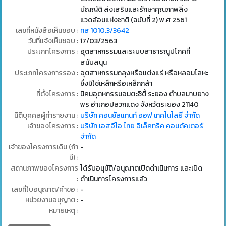
บัญญัติ ส่งเสริมและรักษาคุณภาพสิ่ง
แวดล้อมแห่งชาติ (ฉบับที่ 2) พ.ศ 2561
เลขที่หนังสือเห็นชอบ :
ทส 1010.3/3642
วันที่แจ้งเห็นชอบ :
17/03/2563
ประเภทโครงการ :
อุตสาหกรรมและระบบสาธารณูปโภคที่
สนับสนุน
ประเภทโครงการรอง :
อุตสาหกรรมถลุงหรือแต่งแร่ หรือหลอมโลหะ
ซึ่งมิใช่เหล็กหรือเหล็กกล้า
ที่ตั้งโครงการ :
นิคมอุตหกรรมอมตะซิตี้ ระยอง ตำบลมาบยาง
พร อำเภอปลวกแดง จังหวัดระยอง 21140
นิติบุคคลผู้ทำรายงาน :
บริษัท คอนซัลแทนท์ ออฟ เทคโนโลยี จำกัด
เจ้าของโครงการ :
บริษัท เอสอีไอ ไทย อิเล็คทริค คอนดัคเตอร์
จำกัด
เจ้าของโครงการเดิม (ถ้า
-
มี) :
สถานภาพของโครงการ
ได้รับอนุมัติ/อนุญาตเปิดดำเนินการ และเปิด
:
ดำเนินการโครงการแล้ว
เลขที่ใบอนุญาต/คำขอ :
-
หน่วยงานอนุญาต :
-
หมายเหตุ :