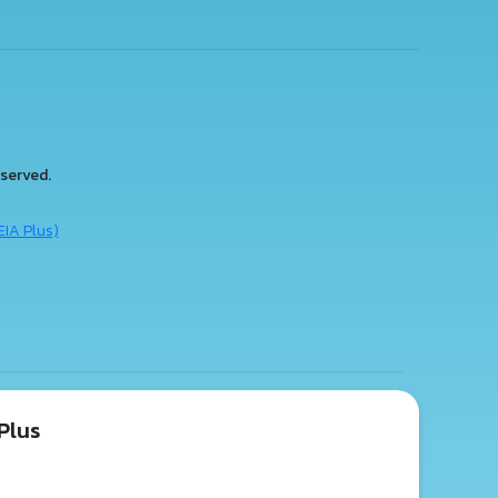
served.
EIA Plus)
Plus