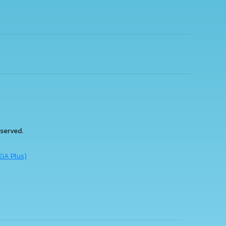
served.
EIA Plus)