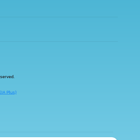
served.
EIA Plus)