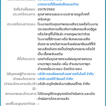
มาตรการที่เป็นหนังสือแนบท้าย
วันที่แจ้งเห็นชอบ :
20/11/2560
ประเภทโครงการ :
อุตสาหกรรมและระบบสาธารณูปโภคที่
สนับสนุน
ประเภทโครงการรอง :
โรงงานปรับคุณภาพของเสียรวมหรือโรงงาน
ประกอบกิจการเกี่ยวกับการฝังกลบสิ่งปฏิกูล
หรือวัสดุที่ไม่ใช้แล้ว ตามกฎหมายว่าด้วย
โรงงานที่มีการเผา หรือ ฝังกลบของเสีย
อันตราย ยกเว้นการเผาในหม้อเผาซีเมนต์ที่ใช้
ของเสียอันตรายเป็นวัตถุดิบทดแทน หรือใช้
เป็น เชื้อเพลิงเสริม
ที่ตั้งโครงการ :
เขตท่าเรืออุตสาหกรรมนิคมอุตสาหกรรม
มาบตาพุด ถนนไอ-หนึ่ง ตำบลมาบตาพุด
อำเภอเมืองระยอง จังหวัดระยอง
นิติบุคคลผู้ทำรายงาน :
บริษัท คอนซัลแทนท์ ออฟ เทคโนโลยี จำกัด
เจ้าของโครงการ :
บริษัท เอสซีจี ซิเมนต์ จำกัด
เจ้าของโครงการเดิม (ถ้า
บริษัท อนุรักษ์พลังงานซิเมนต์ไทย จำกัด
มี) :
สถานภาพของโครงการ
ได้รับอนุมัติ/อนุญาตเปิดดำเนินการ และเปิด
:
ดำเนินการโครงการแล้ว
เลขที่ใบอนุญาต/คำขอ :
-