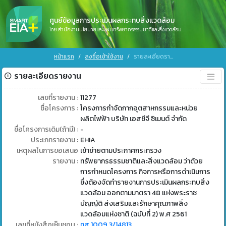
ศูนย์ข้อมูลการประเมินผลกระทบสิ่งแวดล้อม
โดย สำนักงานนโยบายและแผนทรัพยากรธรรมชาติและสิ่งแวดล้อม
หน้าแรก
ลงชื่อเข้าใช้งาน
รายละเอียดรายงาน
รายละเอียดรายงาน
เลขที่รายงาน :
11277
ชื่อโครงการ :
โครงการกำจัดกากอุตสาหกรรมและหน่วย
ผลิตไฟฟ้า บริษัท เอสซีจี ซิเมนต์ จำกัด
ชื่อโครงการเดิม(ถ้ามี) :
-
ประเภทรายงาน :
EHIA
เหตุผลในการขอเสนอ
เข้าข่ายตามประกาศกระทรวง
รายงาน :
ทรัพยากรธรรมชาติและสิ่งแวดล้อม ว่าด้วย
การกำหนดโครงการ กิจการหรือการดำเนินการ
ซึ่งต้องจัดทำรายงานการประเมินผลกระทบสิ่ง
แวดล้อม ออกตามมาตรา 48 แห่งพระราช
บัญญัติ ส่งเสริมและรักษาคุณภาพสิ่ง
แวดล้อมแห่งชาติ (ฉบับที่ 2) พ.ศ 2561
เลขที่หนังสือเห็นชอบ :
ทส 1009.3/14813