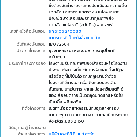
ซึ่งต้องจัดทำรายงานการประเมินผลกระทบสิ่ง
แวดล้อม ออกตามมาตรา 48 แห่งพระราช
บัญญัติ ส่งเสริมและรักษาคุณภาพสิ่ง
แวดล้อมแห่งชาติ (ฉบับที่ 2) พ.ศ 2561
เลขที่หนังสือเห็นชอบ :
อก 5106.2/0080
มาตรการที่เป็นหนังสือแนบท้าย
วันที่แจ้งเห็นชอบ :
11/01/2564
ประเภทโครงการ :
อุตสาหกรรมและระบบสาธารณูปโภคที่
สนับสนุน
ประเภทโครงการรอง :
โรงงานปรับคุณภาพของเสียรวมหรือโรงงาน
ประกอบกิจการเกี่ยวกับการฝังกลบสิ่งปฏิกูล
หรือวัสดุที่ไม่ใช้แล้ว ตามกฎหมายว่าด้วย
โรงงานที่มีการเผา หรือ ฝังกลบของเสีย
อันตราย ยกเว้นการเผาในหม้อเผาซีเมนต์ที่ใช้
ของเสียอันตรายเป็นวัตถุดิบทดแทน หรือใช้
เป็น เชื้อเพลิงเสริม
ที่ตั้งโครงการ :
เขตท่าเรืออุตสาหกรรมนิคมอุตสาหกรรม
มาบตาพุด ตำบลมาบตาพุด อำเภอเมืองระยอง
จังหวัดระยอง 21150
นิติบุคคลผู้ทำรายงาน :
-
เจ้าของโครงการ :
บริษัท เอสซีจี ซิเมนต์ จำกัด