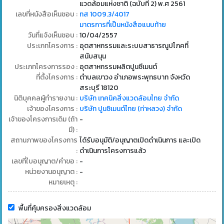
แวดล้อมแห่งชาติ (ฉบับที่ 2) พ.ศ 2561
เลขที่หนังสือเห็นชอบ :
ทส 1009.3/4017
มาตรการที่เป็นหนังสือแนบท้าย
วันที่แจ้งเห็นชอบ :
10/04/2557
ประเภทโครงการ :
อุตสาหกรรมและระบบสาธารณูปโภคที่
สนับสนุน
ประเภทโครงการรอง :
อุตสาหกรรมผลิตปูนซีเมนต์
ที่ตั้งโครงการ :
ตำบลเขาวง อำเภอพระพุทธบาท จังหวัด
สระบุรี 18120
นิติบุคคลผู้ทำรายงาน :
บริษัท เทคนิคสิ่งแวดล้อมไทย จำกัด
เจ้าของโครงการ :
บริษัท ปูนซิเมนต์ไทย (ท่าหลวง) จำกัด
เจ้าของโครงการเดิม (ถ้า
-
มี) :
สถานภาพของโครงการ
ได้รับอนุมัติ/อนุญาตเปิดดำเนินการ และเปิด
:
ดำเนินการโครงการแล้ว
เลขที่ใบอนุญาต/คำขอ :
-
หน่วยงานอนุญาต :
-
หมายเหตุ :
พื้นที่คุ้มครองสิ่งแวดล้อม