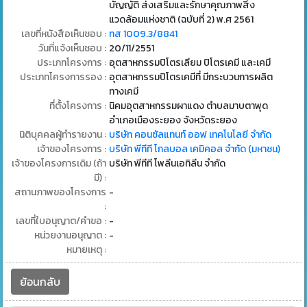
บัญญัติ ส่งเสริมและรักษาคุณภาพสิ่ง
แวดล้อมแห่งชาติ (ฉบับที่ 2) พ.ศ 2561
เลขที่หนังสือเห็นชอบ :
ทส 1009.3/8841
วันที่แจ้งเห็นชอบ :
20/11/2551
ประเภทโครงการ :
อุตสาหกรรมปิโตรเลียม ปิโตรเคมี และเคมี
ประเภทโครงการรอง :
อุตสาหกรรมปิโตรเคมีที่ มีกระบวนการผลิต
ทางเคมี
ที่ตั้งโครงการ :
นิคมอุตสาหกรรมผาแดง ตำบลมาบตาพุด
อำเภอเมืองระยอง จังหวัดระยอง
นิติบุคคลผู้ทำรายงาน :
บริษัท คอนซัลแทนท์ ออฟ เทคโนโลยี จำกัด
เจ้าของโครงการ :
บริษัท พีทีที โกลบอล เคมิคอล จำกัด (มหาชน)
เจ้าของโครงการเดิม (ถ้า
บริษัท พีทีที โพลีนเอทิลีน จำกัด
มี) :
สถานภาพของโครงการ
-
:
เลขที่ใบอนุญาต/คำขอ :
-
หน่วยงานอนุญาต :
-
หมายเหตุ :
ย้อนกลับ