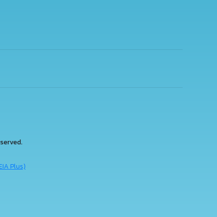
served.
EIA Plus)