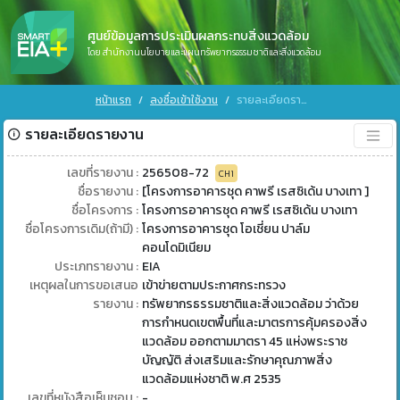
ศูนย์ข้อมูลการประเมินผลกระทบสิ่งแวดล้อม
โดย สำนักงานนโยบายและแผนทรัพยากรธรรมชาติและสิ่งแวดล้อม
หน้าแรก
ลงชื่อเข้าใช้งาน
รายละเอียดรายงาน
รายละเอียดรายงาน
เลขที่รายงาน :
256508-72
CH1
ชื่อรายงาน :
[โครงการอาคารชุด คาพรี เรสซิเด้น บางเทา ]
ชื่อโครงการ :
โครงการอาคารชุด คาพรี เรสซิเด้น บางเทา
ชื่อโครงการเดิม(ถ้ามี) :
โครงการอาคารชุด โอเชี่ยน ปาล์ม
คอนโดมิเนียม
ประเภทรายงาน :
EIA
เหตุผลในการขอเสนอ
เข้าข่ายตามประกาศกระทรวง
รายงาน :
ทรัพยากรธรรมชาติและสิ่งแวดล้อม ว่าด้วย
การกำหนดเขตพื้นที่และมาตรการคุ้มครองสิ่ง
แวดล้อม ออกตามมาตรา 45 แห่งพระราช
บัญญัติ ส่งเสริมและรักษาคุณภาพสิ่ง
แวดล้อมแห่งชาติ พ.ศ 2535
เลขที่หนังสือเห็นชอบ :
-