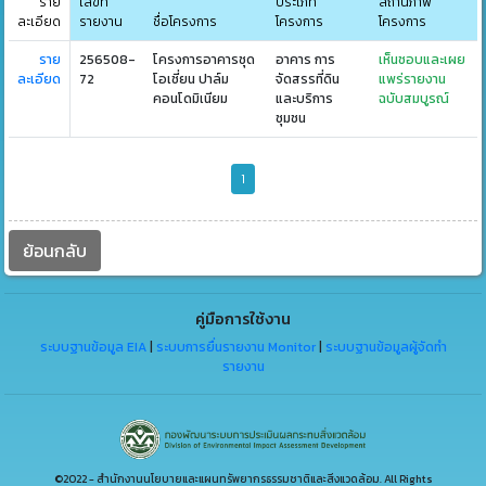
ราย
เลขที่
ประเภท
สถานภาพ
ละเอียด
รายงาน
ชื่อโครงการ
โครงการ
โครงการ
ราย
256508-
โครงการอาคารชุด
อาคาร การ
เห็นชอบและเผย
ละเอียด
72
โอเชี่ยน ปาล์ม
จัดสรรที่ดิน
แพร่รายงาน
คอนโดมิเนียม
และบริการ
ฉบับสมบูรณ์
ชุมชน
1
ย้อนกลับ
คู่มือการใช้งาน
ระบบฐานข้อมูล EIA
|
ระบบการยื่นรายงาน Monitor
|
ระบบฐานข้อมูลผู้จัดทำ
รายงาน
©2022 - สำนักงานนโยบายและแผนทรัพยากรธรรมชาติและสิ่งแวดล้อม. All Rights