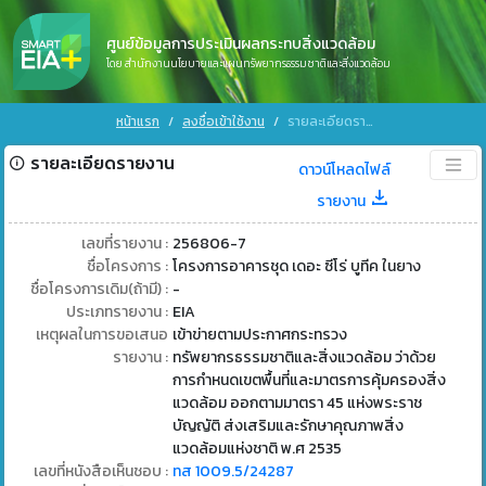
ศูนย์ข้อมูลการประเมินผลกระทบสิ่งแวดล้อม
โดย สำนักงานนโยบายและแผนทรัพยากรธรรมชาติและสิ่งแวดล้อม
หน้าแรก
ลงชื่อเข้าใช้งาน
รายละเอียดรายงาน
รายละเอียดรายงาน
ดาวน์โหลดไฟล์
รายงาน
เลขที่รายงาน :
256806-7
ชื่อโครงการ :
โครงการอาคารชุด เดอะ ซีโร่ บูทีค ในยาง
ชื่อโครงการเดิม(ถ้ามี) :
-
ประเภทรายงาน :
EIA
เหตุผลในการขอเสนอ
เข้าข่ายตามประกาศกระทรวง
รายงาน :
ทรัพยากรธรรมชาติและสิ่งแวดล้อม ว่าด้วย
การกำหนดเขตพื้นที่และมาตรการคุ้มครองสิ่ง
แวดล้อม ออกตามมาตรา 45 แห่งพระราช
บัญญัติ ส่งเสริมและรักษาคุณภาพสิ่ง
แวดล้อมแห่งชาติ พ.ศ 2535
เลขที่หนังสือเห็นชอบ :
ทส 1009.5/24287