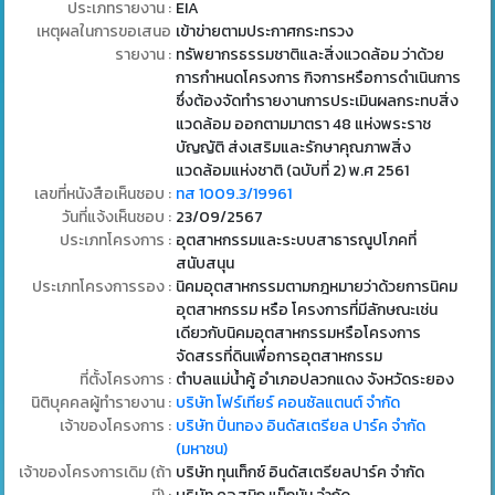
ประเภทรายงาน :
EIA
เหตุผลในการขอเสนอ
เข้าข่ายตามประกาศกระทรวง
รายงาน :
ทรัพยากรธรรมชาติและสิ่งแวดล้อม ว่าด้วย
การกำหนดโครงการ กิจการหรือการดำเนินการ
ซึ่งต้องจัดทำรายงานการประเมินผลกระทบสิ่ง
แวดล้อม ออกตามมาตรา 48 แห่งพระราช
บัญญัติ ส่งเสริมและรักษาคุณภาพสิ่ง
แวดล้อมแห่งชาติ (ฉบับที่ 2) พ.ศ 2561
เลขที่หนังสือเห็นชอบ :
ทส 1009.3/19961
วันที่แจ้งเห็นชอบ :
23/09/2567
ประเภทโครงการ :
อุตสาหกรรมและระบบสาธารณูปโภคที่
สนับสนุน
ประเภทโครงการรอง :
นิคมอุตสาหกรรมตามกฎหมายว่าด้วยการนิคม
อุตสาหกรรม หรือ โครงการที่มีลักษณะเช่น
เดียวกับนิคมอุตสาหกรรมหรือโครงการ
จัดสรรที่ดินเพื่อการอุตสาหกรรม
ที่ตั้งโครงการ :
ตำบลแม่น้ำคู้ อำเภอปลวกแดง จังหวัดระยอง
นิติบุคคลผู้ทำรายงาน :
บริษัท โฟร์เทียร์ คอนซัลแตนต์ จำกัด
เจ้าของโครงการ :
บริษัท ปิ่นทอง อินดัสเตรียล ปาร์ค จำกัด
(มหาชน)
เจ้าของโครงการเดิม (ถ้า
บริษัท ทุนเท็กซ์ อินดัสเตรียลปาร์ค จำกัด