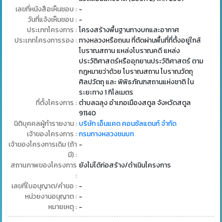
เลขที่หนังสือเห็นชอบ :
-
วันที่แจ้งเห็นชอบ :
-
ประเภทโครงการ :
โครงสร้างพื้นฐานทางบกและอากาศ
ประเภทโครงการรอง :
ทางหลวงหรือถนน ที่ตัดผ่านพื้นที่ที่ตั้งอยู่ใกล้
โบราณสถาน แหล่งโบราณคดี แหล่ง
ประวัติศาสตร์หรืออุทยานประวัติศาสตร์ ตาม
กฎหมายว่าด้วย โบราณสถาน โบราณวัตถุ
ศิลปวัตถุ และ พิพิธภัณฑสถานแห่งชาติ ใน
ระยะทาง 1 กิโลเมตร
ที่ตั้งโครงการ :
ตำบลฉลุง อำเภอเมืองสตูล จังหวัดสตูล
91140
นิติบุคคลผู้ทำรายงาน :
บริษัท เอ็นแคด คอนซัลแตนท์ จำกัด
เจ้าของโครงการ :
กรมทางหลวงชนบท
เจ้าของโครงการเดิม (ถ้า
-
มี) :
สถานภาพของโครงการ
ยังไม่ได้ก่อสร้าง/ดำเนินโครงการ
:
เลขที่ใบอนุญาต/คำขอ :
-
หน่วยงานอนุญาต :
-
หมายเหตุ :
-