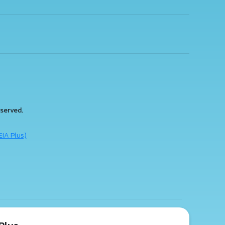
served.
EIA Plus)