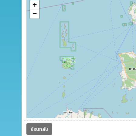
+
−
ย้อนกลับ