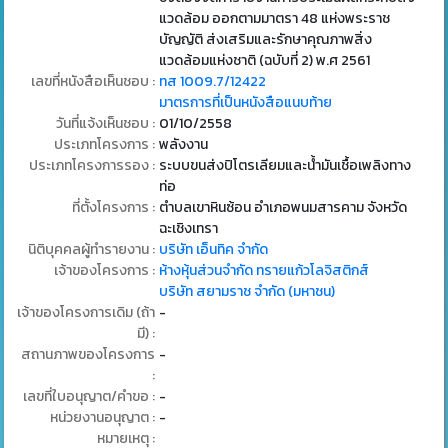
แวดล้อม ออกตามมาตรา 48 แห่งพระราช
บัญญัติ ส่งเสริมและรักษาคุณภาพสิ่ง
แวดล้อมแห่งชาติ (ฉบับที่ 2) พ.ศ 2561
เลขที่หนังสือเห็นชอบ :
ทส 1009.7/12422
มาตรการที่เป็นหนังสือแนบท้าย
วันที่แจ้งเห็นชอบ :
01/10/2558
ประเภทโครงการ :
พลังงาน
ประเภทโครงการรอง :
ระบบขนส่งปิโตรเลียมและน้ํามันเชื้อเพลิงทาง
ท่อ
ที่ตั้งโครงการ :
ตำบลเขาหินซ้อน อำเภอพนมสารคาม จังหวัด
ฉะเชิงเทรา
นิติบุคคลผู้ทำรายงาน :
บริษัท เอ็นทิค จำกัด
เจ้าของโครงการ :
ห้างหุ้นส่วนจำกัด ทรายแก้วโลจิสติกส์
บริษัท สยามราช จำกัด (มหาชน)
เจ้าของโครงการเดิม (ถ้า
-
มี) :
สถานภาพของโครงการ
-
:
เลขที่ใบอนุญาต/คำขอ :
-
หน่วยงานอนุญาต :
-
หมายเหตุ :