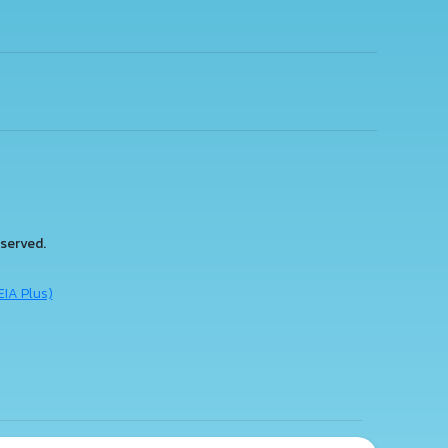
served.
EIA Plus)