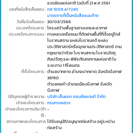
แวดล้อมแห่งชาติ (ฉบับที่ 2) พ.ศ 2561
เลขที่หนังสือเห็นชอบ :
ทส 1009.4/7240
มาตรการที่เป็นหนังสือแนบท้าย
วันที่แจ้งเห็นชอบ :
30/03/2566
ประเภทโครงการ :
โครงสร้างพื้นฐานทางบกและอากาศ
ประเภทโครงการรอง :
ทางหลวงหรือถนน ที่ตัดผ่านพื้นที่ที่ตั้งอยู่ใกล้
โบราณสถาน แหล่งโบราณคดี แหล่ง
ประวัติศาสตร์หรืออุทยานประวัติศาสตร์ ตาม
กฎหมายว่าด้วย โบราณสถาน โบราณวัตถุ
ศิลปวัตถุ และ พิพิธภัณฑสถานแห่งชาติ ใน
ระยะทาง 1 กิโลเมตร
ที่ตั้งโครงการ :
ตำบลปากคาด อำเภอปากคาด จังหวัดบึงกาฬ
38190
ตำบลหอคำ อำเภอเมืองบึงกาฬ จังหวัด
บึงกาฬ
นิติบุคคลผู้ทำรายงาน :
บริษัท เอ็นแคด คอนซัลแตนท์ จำกัด
เจ้าของโครงการ :
กรมทางหลวง
เจ้าของโครงการเดิม (ถ้า
-
มี) :
สถานภาพของโครงการ
ได้รับอนุมัติ/อนุญาตก่อสร้าง อยู่ระหว่าง
:
ก่อสร้าง