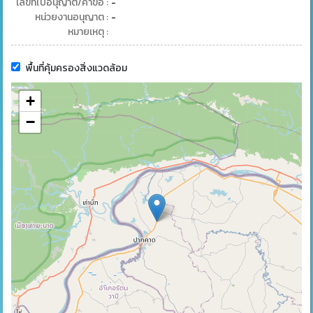
เลขที่ใบอนุญาต/คำขอ :
-
หน่วยงานอนุญาต :
-
หมายเหตุ :
พื้นที่คุ้มครองสิ่งแวดล้อม
+
−