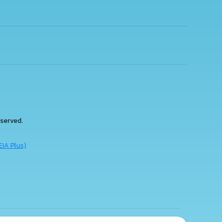
served.
EIA Plus)