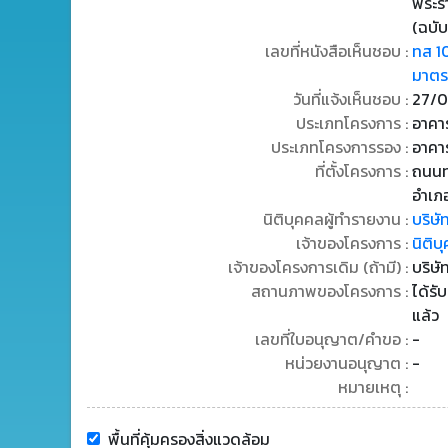
พระร
(ฉบับ
เลขที่หนังสือเห็นชอบ :
ทส 1
มาตรก
วันที่แจ้งเห็นชอบ :
27/0
ประเภทโครงการ :
อาคาร
ประเภทโครงการรอง :
อาคา
ที่ตั้งโครงการ :
ถนนท
อำเภอ
นิติบุคคลผู้ทำรายงาน :
บริษั
เจ้าของโครงการ :
นิติบ
เจ้าของโครงการเดิม (ถ้ามี) :
บริษั
สถานภาพของโครงการ :
ได้รั
แล้ว
เลขที่ใบอนุญาต/คำขอ :
-
หน่วยงานอนุญาต :
-
หมายเหตุ :
พื้นที่คุ้มครองสิ่งแวดล้อม