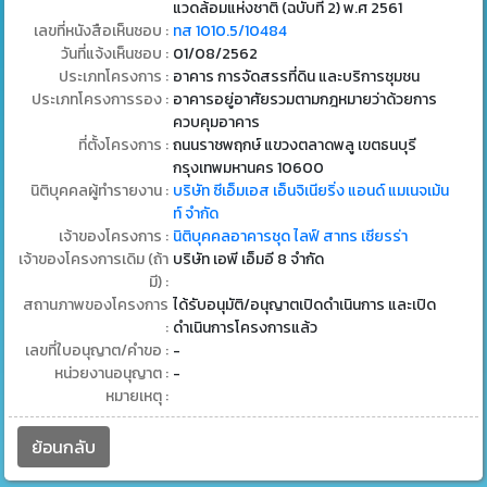
แวดล้อมแห่งชาติ (ฉบับที่ 2) พ.ศ 2561
เลขที่หนังสือเห็นชอบ :
ทส 1010.5/10484
วันที่แจ้งเห็นชอบ :
01/08/2562
ประเภทโครงการ :
อาคาร การจัดสรรที่ดิน และบริการชุมชน
ประเภทโครงการรอง :
อาคารอยู่อาศัยรวมตามกฎหมายว่าด้วยการ
ควบคุมอาคาร
ที่ตั้งโครงการ :
ถนนราชพฤกษ์ แขวงตลาดพลู เขตธนบุรี
กรุงเทพมหานคร 10600
นิติบุคคลผู้ทำรายงาน :
บริษัท ซีเอ็มเอส เอ็นจิเนียริ่ง แอนด์ แมเนจเม้น
ท์ จำกัด
เจ้าของโครงการ :
นิติบุคคลอาคารชุด ไลฟ์ สาทร เซียรร่า
เจ้าของโครงการเดิม (ถ้า
บริษัท เอพี เอ็มอี 8 จำกัด
มี) :
สถานภาพของโครงการ
ได้รับอนุมัติ/อนุญาตเปิดดำเนินการ และเปิด
:
ดำเนินการโครงการแล้ว
เลขที่ใบอนุญาต/คำขอ :
-
หน่วยงานอนุญาต :
-
หมายเหตุ :
ย้อนกลับ