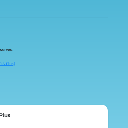
served.
EIA Plus)
Plus