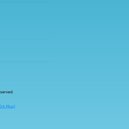
served.
EIA Plus)