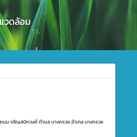
งแวดล้อม
ย - ถนน จรัญสนิทวงศ์ ตำบล บางกรวย อำเภอ บางกรวย