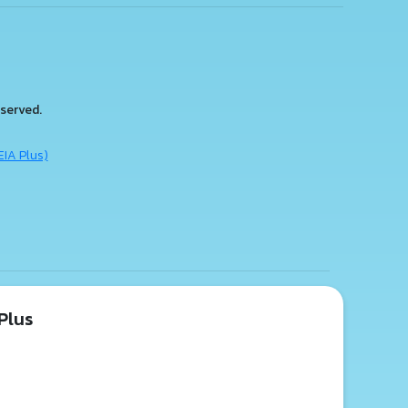
served.
EIA Plus)
Plus