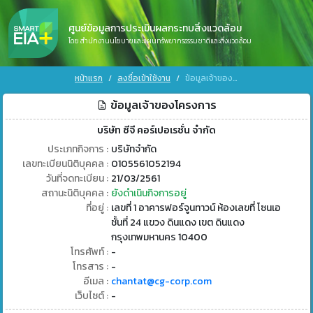
ศูนย์ข้อมูลการประเมินผลกระทบสิ่งแวดล้อม
โดย สำนักงานนโยบายและแผนทรัพยากรธรรมชาติและสิ่งแวดล้อม
หน้าแรก
ลงชื่อเข้าใช้งาน
ข้อมูลเจ้าของโครงการ
ข้อมูลเจ้าของโครงการ
บริษัท ซีจี คอร์เปอเรชั่น จำกัด
ประเภทกิจการ :
บริษัทจำกัด
เลขทะเบียนนิติบุคคล :
0105561052194
วันที่จดทะเบียน :
21/03/2561
สถานะนิติบุคคล :
ยังดำเนินกิจการอยู่
ที่อยู่ :
เลขที่ 1 อาคารฟอร์จูนทาวน์ ห้องเลขที่ โซนเอ
ชั้นที่ 24 แขวง ดินแดง เขต ดินแดง
กรุงเทพมหานคร 10400
โทรศัพท์ :
-
โทรสาร :
-
อีเมล :
chantat@cg-corp.com
เว็บไซต์ :
-