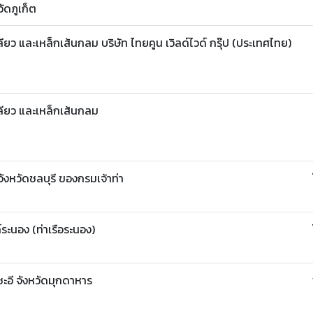
ัดภูเก็ต
 และเหล็กเส้นกลม บริษัท ไทยคูน เวิลด์ไวด์ กรุ๊ป (ประเทศไทย)
ียว และเหล็กเส้นกลม
จังหวัดชลบุรี ของกรมเจ้าท่า
ระนอง (ท่าเรือระนอง)
ะอี จังหวัดมุกดาหาร