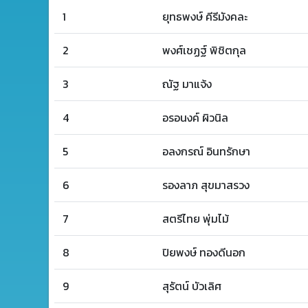
1
ยุทธพงษ์ คีรีมังคละ
2
พงศ์เชฏฐ์ พิชิตกุล
3
ณัฐ มาแจ้ง
4
อรอนงค์ ผิวนิล
5
อลงกรณ์ อินทรักษา
6
รองลาภ สุขมาสรวง
7
สตรีไทย พุ่มไม้
8
ปิยพงษ์ ทองดีนอก
9
สุรัตน์ บัวเลิศ