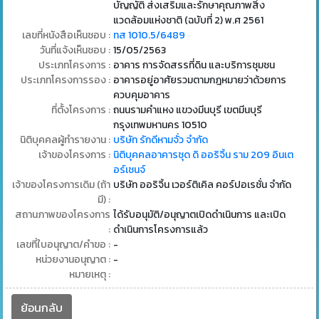
บัญญัติ ส่งเสริมและรักษาคุณภาพสิ่ง
แวดล้อมแห่งชาติ (ฉบับที่ 2) พ.ศ 2561
เลขที่หนังสือเห็นชอบ :
ทส 1010.5/6489
วันที่แจ้งเห็นชอบ :
15/05/2563
ประเภทโครงการ :
อาคาร การจัดสรรที่ดิน และบริการชุมชน
ประเภทโครงการรอง :
อาคารอยู่อาศัยรวมตามกฎหมายว่าด้วยการ
ควบคุมอาคาร
ที่ตั้งโครงการ :
ถนนรามคำแหง แขวงมีนบุรี เขตมีนบุรี
กรุงเทพมหานคร 10510
นิติบุคคลผู้ทำรายงาน :
บริษัท รักดีหามจั่ว จำกัด
เจ้าของโครงการ :
นิติบุคคลอาคารชุด ดิ ออริจิ้น ราม 209 อินเต
อร์เชนจ์
เจ้าของโครงการเดิม (ถ้า
บริษัท ออริจิ้น เวอร์ติเคิล คอร์ปอเรชั่น จำกัด
มี) :
สถานภาพของโครงการ
ได้รับอนุมัติ/อนุญาตเปิดดำเนินการ และเปิด
:
ดำเนินการโครงการแล้ว
เลขที่ใบอนุญาต/คำขอ :
-
หน่วยงานอนุญาต :
-
หมายเหตุ :
ย้อนกลับ