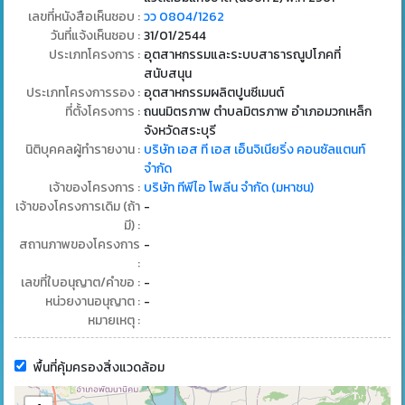
เลขที่หนังสือเห็นชอบ :
วว 0804/1262
วันที่แจ้งเห็นชอบ :
31/01/2544
ประเภทโครงการ :
อุตสาหกรรมและระบบสาธารณูปโภคที่
สนับสนุน
ประเภทโครงการรอง :
อุตสาหกรรมผลิตปูนซีเมนต์
ที่ตั้งโครงการ :
ถนนมิตรภาพ ตำบลมิตรภาพ อำเภอมวกเหล็ก
จังหวัดสระบุรี
นิติบุคคลผู้ทำรายงาน :
บริษัท เอส ที เอส เอ็นจิเนียริ่ง คอนซัลแตนท์
จำกัด
เจ้าของโครงการ :
บริษัท ทีพีไอ โพลีน จำกัด (มหาชน)
เจ้าของโครงการเดิม (ถ้า
-
มี) :
สถานภาพของโครงการ
-
:
เลขที่ใบอนุญาต/คำขอ :
-
หน่วยงานอนุญาต :
-
หมายเหตุ :
พื้นที่คุ้มครองสิ่งแวดล้อม