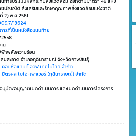
านการประเมินผลกระทบสิ่งแวดล้อม ออกตามมาตรา 48 แห่ง
าชบัญญัติ ส่งเสริมและรักษาคุณภาพสิ่งแวดล้อมแห่งชาติ
ที่ 2) พ.ศ 2561
009.7/13624
ารที่เป็นหนังสือแนบท้าย
1/2558
งาน
ฟฟ้าพลังความร้อน
สมสะอาด อำเภอกุฉินารายณ์ จังหวัดกาฬสินธุ์
ท คอนซัลแทนท์ ออฟ เทคโนโลยี จำกัด
ท มิตรผล ไบโอ-เพาเวอร์ (กุฉินารายณ์) จำกัด
บอนุมัติ/อนุญาตเปิดดำเนินการ และเปิดดำเนินการโครงการ