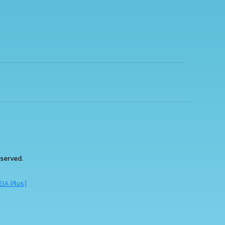
served.
EIA Plus)