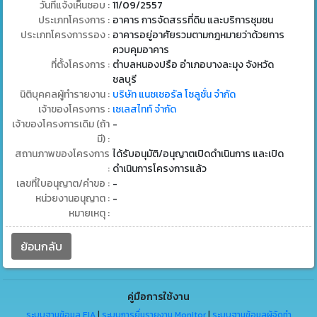
วันที่แจ้งเห็นชอบ :
11/09/2557
ประเภทโครงการ :
อาคาร การจัดสรรที่ดิน และบริการชุมชน
ประเภทโครงการรอง :
อาคารอยู่อาศัยรวมตามกฎหมายว่าด้วยการ
ควบคุมอาคาร
ที่ตั้งโครงการ :
ตำบลหนองปรือ อำเภอบางละมุง จังหวัด
ชลบุรี
นิติบุคคลผู้ทำรายงาน :
บริษัท แนชเชอรัล โซลูชั่น จำกัด
เจ้าของโครงการ :
เซเลสไทท์ จำกัด
เจ้าของโครงการเดิม (ถ้า
-
มี) :
สถานภาพของโครงการ
ได้รับอนุมัติ/อนุญาตเปิดดำเนินการ และเปิด
:
ดำเนินการโครงการแล้ว
เลขที่ใบอนุญาต/คำขอ :
-
หน่วยงานอนุญาต :
-
หมายเหตุ :
ย้อนกลับ
คู่มือการใช้งาน
ระบบฐานข้อมูล EIA
|
ระบบการยื่นรายงาน Monitor
|
ระบบฐานข้อมูลผู้จัดทำ