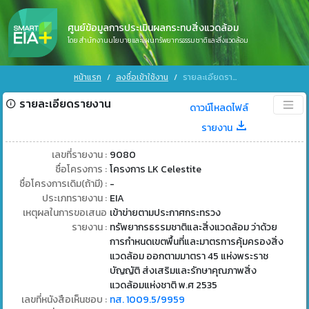
ศูนย์ข้อมูลการประเมินผลกระทบสิ่งแวดล้อม
โดย สำนักงานนโยบายและแผนทรัพยากรธรรมชาติและสิ่งแวดล้อม
หน้าแรก
ลงชื่อเข้าใช้งาน
รายละเอียดรายงาน
รายละเอียดรายงาน
ดาวน์โหลดไฟล์
รายงาน
เลขที่รายงาน :
9080
ชื่อโครงการ :
โครงการ LK Celestite
ชื่อโครงการเดิม(ถ้ามี) :
-
ประเภทรายงาน :
EIA
เหตุผลในการขอเสนอ
เข้าข่ายตามประกาศกระทรวง
รายงาน :
ทรัพยากรธรรมชาติและสิ่งแวดล้อม ว่าด้วย
การกำหนดเขตพื้นที่และมาตรการคุ้มครองสิ่ง
แวดล้อม ออกตามมาตรา 45 แห่งพระราช
บัญญัติ ส่งเสริมและรักษาคุณภาพสิ่ง
แวดล้อมแห่งชาติ พ.ศ 2535
เลขที่หนังสือเห็นชอบ :
ทส. 1009.5/9959