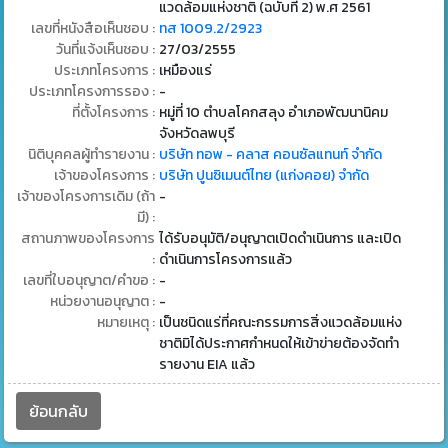
แวดล้อมแห่งชาติ (ฉบับที่ 2) พ.ศ 2561
เลขที่หนังสือเห็นชอบ :
ทส 1009.2/2923
วันที่แจ้งเห็นชอบ :
27/03/2555
ประเภทโครงการ :
เหมืองแร่
ประเภทโครงการรอง :
-
ที่ตั้งโครงการ :
หมู่ที่ 10 ตำบลโคกสลุง อำเภอพัฒนานิคม
จังหวัดลพบุรี
นิติบุคคลผู้ทำรายงาน :
บริษัท ทอพ - คลาส คอนซัลแทนท์ จำกัด
เจ้าของโครงการ :
บริษัท ปูนซิเมนต์ไทย (แก่งคอย) จำกัด
เจ้าของโครงการเดิม (ถ้า
-
มี) :
สถานภาพของโครงการ
ได้รับอนุมัติ/อนุญาตเปิดดำเนินการ และเปิด
:
ดำเนินการโครงการแล้ว
เลขที่ใบอนุญาต/คำขอ :
-
หน่วยงานอนุญาต :
-
หมายเหตุ :
เป็นชนิดแร่ที่คณะกรรมการสิ่งแวดล้อมแห่ง
ชาติมิได้ประกาศกำหนดให้เข้าข่ายต้องจัดทำ
รายงาน EIA แล้ว
ย้อนกลับ