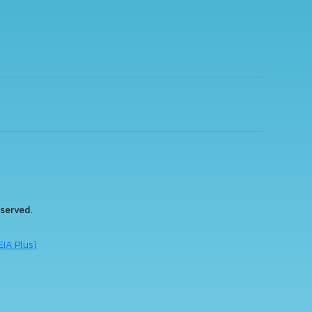
served.
EIA Plus)