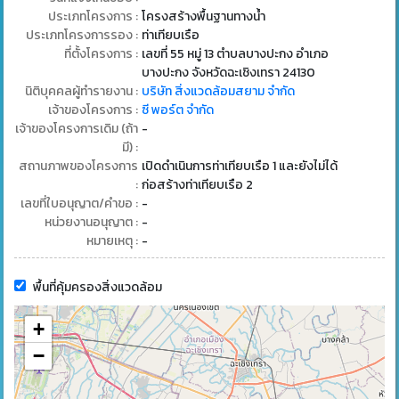
ประเภทโครงการ :
โครงสร้างพื้นฐานทางน้ำ
ประเภทโครงการรอง :
ท่าเทียบเรือ
ที่ตั้งโครงการ :
เลขที่ 55 หมู่ 13 ตำบลบางปะกง อำเภอ
บางปะกง จังหวัดฉะเชิงเทรา 24130
นิติบุคคลผู้ทำรายงาน :
บริษัท สิ่งแวดล้อมสยาม จำกัด
เจ้าของโครงการ :
ซี พอร์ต จำกัด
เจ้าของโครงการเดิม (ถ้า
-
มี) :
สถานภาพของโครงการ
เปิดดำเนินการท่าเทียบเรือ 1 และยังไม่ได้
:
ก่อสร้างท่าเทียบเรือ 2
เลขที่ใบอนุญาต/คำขอ :
-
หน่วยงานอนุญาต :
-
หมายเหตุ :
-
พื้นที่คุ้มครองสิ่งแวดล้อม
+
−